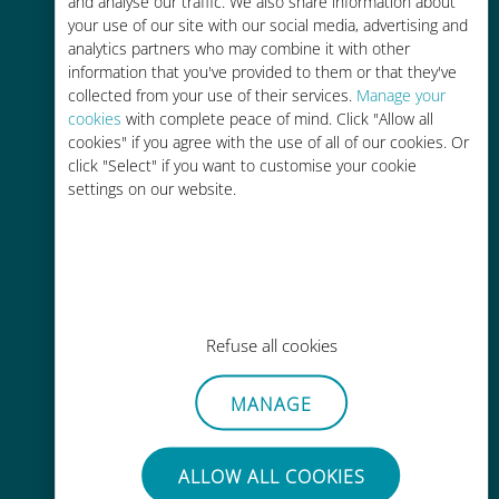
and analyse our traffic. We also share information about
your use of our site with our social media, advertising and
analytics partners who may combine it with other
information that you've provided to them or that they've
collected from your use of their services.
Manage your
cookies
with complete peace of mind. Click "Allow all
cookies" if you agree with the use of all of our cookies. Or
간편한 충전
click "Select" if you want to customise your cookie
Wi-Fi나 남은 데이터가 없어도 Ubigi
settings on our website.
앱을 통해 어디서나 사용 가능
Refuse all cookies
간편한
MANAGE
기존 SIM 카드를 제거할 필요가 없습
니다.
ALLOW ALL COOKIES