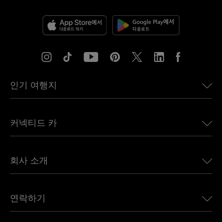
인기 여행지
미국용 eSIM
커넥티드 카
유럽용 eSIM
일본용 eSIM
BMW용 Ubigi
캐나다용 eSIM
회사 소개
Land Rover용 Ubigi
브라질용 eSIM
Alfa Romeo용 Ubigi
태국용 eSIM
우리의 이야기
Jeep용 Ubigi
연락하기
아프리카용 eSIM
언론에 소개된 Ubigi
Jaguar용 Ubigi
모든 목적지 보기
Ubigi 네트워크 파트너