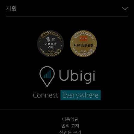
Toyota용 Ubigi
직원 연결
Ubigi 앱
지원
Mini용 Ubigi
제휴 프로그램
Ubigi.com
Maserati용 Ubigi
총판 프로그램
UbiClub – 멤버십 프로그램
시작하기
Fiat용 Ubigi
친구 프로그램 추천
문제 해결
경력 기회
고객 센터
지원팀에 문의
이용약관
법적 고지
선언문 쿠키