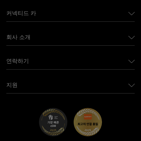
미국용 eSIM
커넥티드 카
유럽용 eSIM
일본용 eSIM
BMW용 Ubigi
캐나다용 eSIM
회사 소개
Land Rover용 Ubigi
브라질용 eSIM
Alfa Romeo용 Ubigi
태국용 eSIM
우리의 이야기
Jeep용 Ubigi
연락하기
아프리카용 eSIM
언론에 소개된 Ubigi
Jaguar용 Ubigi
모든 목적지 보기
Ubigi 네트워크 파트너
Toyota용 Ubigi
직원 연결
Ubigi 앱
지원
Mini용 Ubigi
제휴 프로그램
Ubigi.com
Maserati용 Ubigi
총판 프로그램
UbiClub – 멤버십 프로그램
시작하기
Fiat용 Ubigi
친구 프로그램 추천
문제 해결
경력 기회
고객 센터
지원팀에 문의