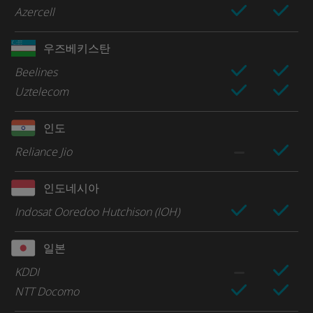
Azercell
우즈베키스탄
Beelines
Uztelecom
인도
Reliance Jio
인도네시아
Indosat Ooredoo Hutchison (IOH)
일본
KDDI
NTT Docomo