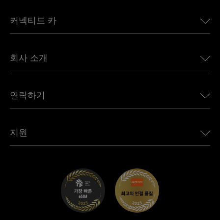
미국용 eSIM
커넥티드 카
유럽용 eSIM
일본용 eSIM
BMW용 Ubigi
캐나다용 eSIM
회사 소개
Land Rover용 Ubigi
브라질용 eSIM
Alfa Romeo용 Ubigi
태국용 eSIM
우리의 이야기
Jeep용 Ubigi
연락하기
아프리카용 eSIM
언론에 소개된 Ubigi
Jaguar용 Ubigi
모든 목적지 보기
Ubigi 네트워크 파트너
Toyota용 Ubigi
직원 연결
Ubigi 앱
지원
Mini용 Ubigi
제휴 프로그램
Ubigi.com
Maserati용 Ubigi
총판 프로그램
UbiClub – 멤버십 프로그램
시작하기
Fiat용 Ubigi
친구 프로그램 추천
문제 해결
경력 기회
고객 센터
지원팀에 문의