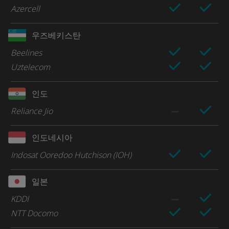
Azercell
우즈베키스탄
Beelines
Uztelecom
인도
Reliance Jio
인도네시아
Indosat Ooredoo Hutchison (IOH)
일본
KDDI
NTT Docomo