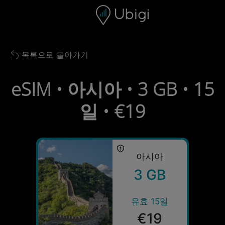
Skip to content
콘텐츠
내비게이션 바
하단
목록으로 돌아가기
Back to list
eSIM • 아시아 • 3 GB • 15
일 • €19
아시아
3 GB
유효 15일
€19