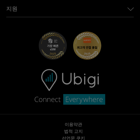
Toyota용 Ubigi
직원 연결
Ubigi 앱
지원
Mini용 Ubigi
제휴 프로그램
Ubigi.com
Maserati용 Ubigi
총판 프로그램
UbiClub – 멤버십 프로그램
시작하기
Fiat용 Ubigi
친구 프로그램 추천
문제 해결
경력 기회
고객 센터
지원팀에 문의
이용약관
법적 고지
선언문 쿠키