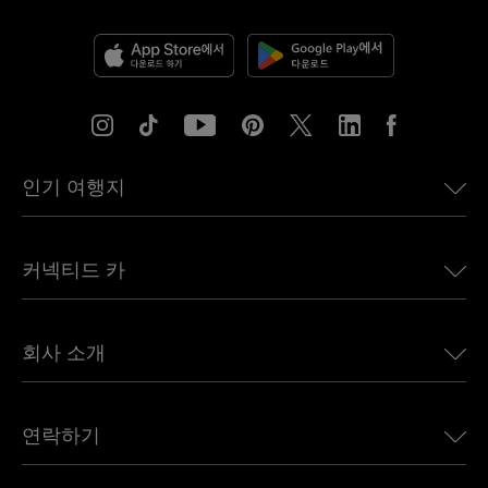
인기 여행지
미국용 eSIM
커넥티드 카
유럽용 eSIM
일본용 eSIM
BMW용 Ubigi
캐나다용 eSIM
회사 소개
Land Rover용 Ubigi
브라질용 eSIM
Alfa Romeo용 Ubigi
태국용 eSIM
우리의 이야기
Jeep용 Ubigi
연락하기
아프리카용 eSIM
언론에 소개된 Ubigi
Jaguar용 Ubigi
모든 목적지 보기
Ubigi 네트워크 파트너