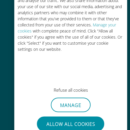
and analyse our traffic. We also share information about
your use of our site with our social media, advertising and
analytics partners who may combine it with other
information that you've provided to them or that they've
collected from your use of their services.
Manage your
cookies
with complete peace of mind. Click "Allow all
cookies" if you agree with the use of all of our cookies. Or
간편한 충전
click "Select" if you want to customise your cookie
Wi-Fi나 남은 데이터가 없어도 Ubigi
settings on our website.
앱을 통해 어디서나 사용 가능
Refuse all cookies
간편한
MANAGE
기존 SIM 카드를 제거할 필요가 없습
니다.
ALLOW ALL COOKIES