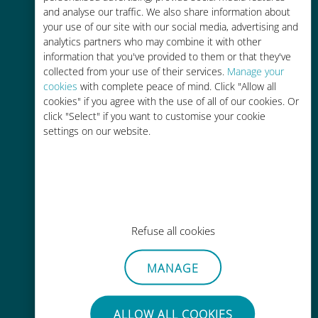
and analyse our traffic. We also share information about
90% 저렴합니다.
your use of our site with our social media, advertising and
analytics partners who may combine it with other
information that you've provided to them or that they've
collected from your use of their services.
Manage your
cookies
with complete peace of mind. Click "Allow all
cookies" if you agree with the use of all of our cookies. Or
간편한 충전
click "Select" if you want to customise your cookie
settings on our website.
Wi-Fi나 남은 데이터가 없어도 Ubigi
앱을 통해 어디서나 사용 가능
Refuse all cookies
간편한
MANAGE
기존 SIM 카드를 제거할 필요가 없습
니다.
ALLOW ALL COOKIES