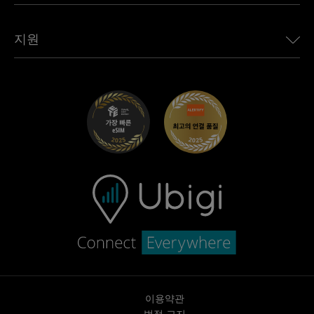
모든 목적지 보기
Ubigi 네트워크 파트너
Toyota용 Ubigi
직원 연결
Ubigi 앱
지원
Mini용 Ubigi
제휴 프로그램
Ubigi.com
Maserati용 Ubigi
총판 프로그램
UbiClub – 멤버십 프로그램
시작하기
Fiat용 Ubigi
친구 프로그램 추천
문제 해결
경력 기회
고객 센터
지원팀에 문의
이용약관
법적 고지