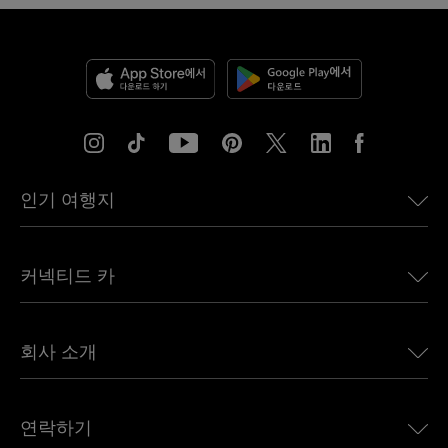
인기 여행지
미국용 eSIM
커넥티드 카
유럽용 eSIM
일본용 eSIM
BMW용 Ubigi
캐나다용 eSIM
회사 소개
Land Rover용 Ubigi
브라질용 eSIM
Alfa Romeo용 Ubigi
태국용 eSIM
우리의 이야기
Jeep용 Ubigi
연락하기
아프리카용 eSIM
언론에 소개된 Ubigi
Jaguar용 Ubigi