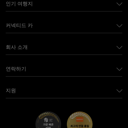
인기 여행지
미국용 eSIM
커넥티드 카
유럽용 eSIM
일본용 eSIM
BMW용 Ubigi
캐나다용 eSIM
회사 소개
Land Rover용 Ubigi
브라질용 eSIM
Alfa Romeo용 Ubigi
태국용 eSIM
우리의 이야기
Jeep용 Ubigi
연락하기
아프리카용 eSIM
언론에 소개된 Ubigi
Jaguar용 Ubigi
모든 목적지 보기
Ubigi 네트워크 파트너
Toyota용 Ubigi
직원 연결
Ubigi 앱
지원
Mini용 Ubigi
제휴 프로그램
Ubigi.com
Maserati용 Ubigi
총판 프로그램
UbiClub – 멤버십 프로그램
시작하기
Fiat용 Ubigi
친구 프로그램 추천
문제 해결
경력 기회
고객 센터