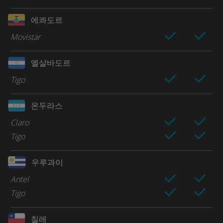
에콰도르
Movistar
엘살바도르
Tigo
온두라스
Claro
Tigo
우루과이
Antel
Tigo
칠레