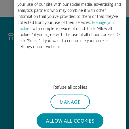
your use of our site with our social media, advertising and
analytics partners who may combine it with other
information that you've provided to them or that they've
collected from your use of their services.
Manage your
cookies
with complete peace of mind. Click "Allow all
유비기 국제 eSIM이 우수한 이유
cookies" if you agree with the use of all of our cookies. Or
click "Select" if you want to customise your cookie
settings on our website.
즉시 활성화
Refuse all cookies
몇 분 안에 이메일을 통해 QR 코드를
받아 스캔하세요.
MANAGE
ALLOW ALL COOKIES