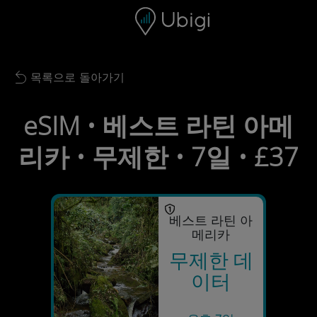
Skip to content
콘텐츠
내비게이션 바
하단
목록으로 돌아가기
Back to list
eSIM • 베스트 라틴 아메
리카 • 무제한 • 7일 • £37
베스트 라틴 아
메리카
무제한 데
이터