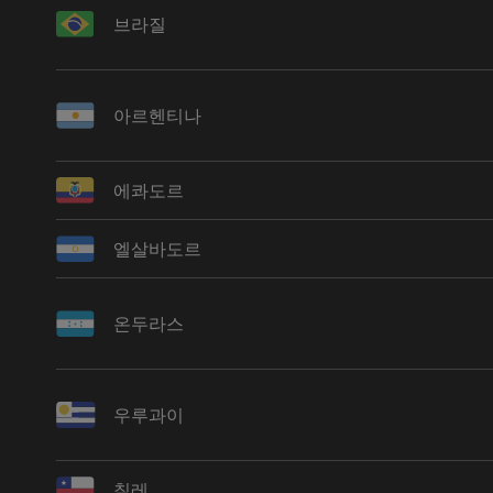
브라질
아르헨티나
에콰도르
엘살바도르
온두라스
우루과이
칠레