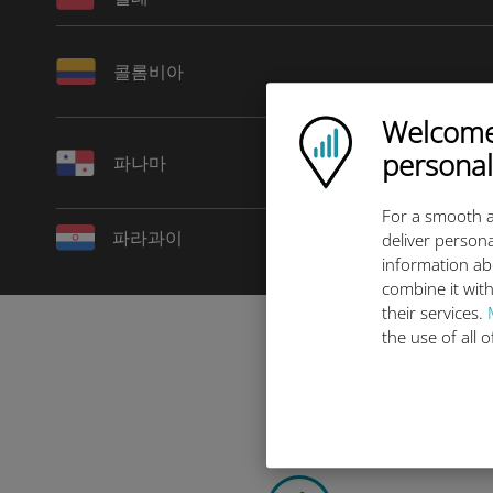
콜롬비아
Welcome!
Ubigi logo
personal
파나마
For a smooth a
파라과이
deliver persona
information ab
combine it with
their services.
the use of all 