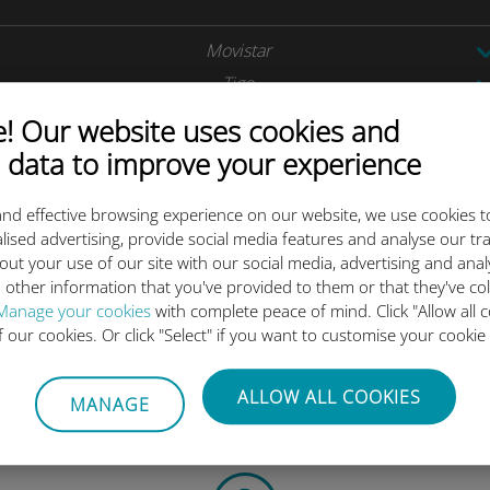
Movistar
Tigo
 Our website uses cookies and
Liberty
 data to improve your experience
Tigo Panama
nd effective browsing experience on our website, we use cookies t
Tigo
lised advertising, provide social media features and analyse our tra
out your use of our site with our social media, advertising and ana
 other information that you've provided to them or that they've co
Manage your cookies
with complete peace of mind. Click "Allow all c
of our cookies. Or click "Select" if you want to customise your cookie
Ubigi는 어떻게 시작하나요?
ALLOW ALL COOKIES
MANAGE