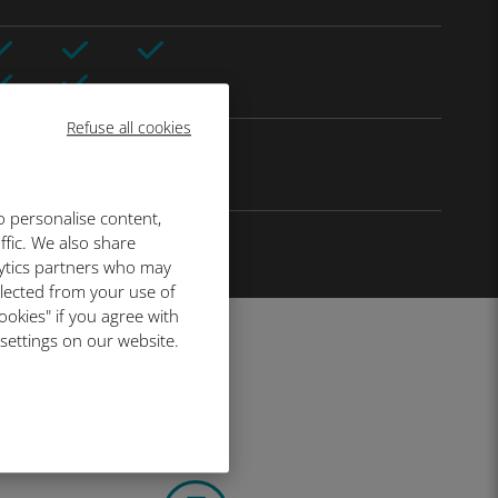
Refuse all cookies
o personalise content,
ffic. We also share
lytics partners who may
llected from your use of
ookies" if you agree with
 settings on our website.