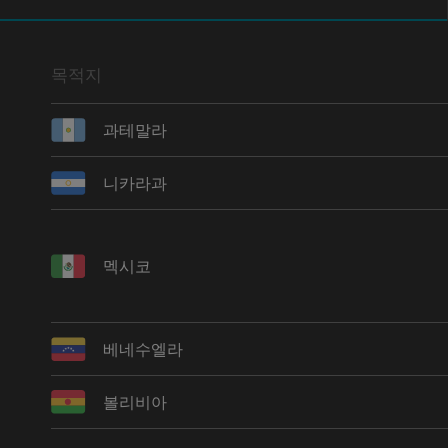
목적지
과테말라
니카라과
멕시코
베네수엘라
볼리비아