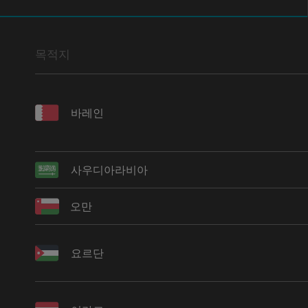
목적지
바레인
사우디아라비아
오만
요르단