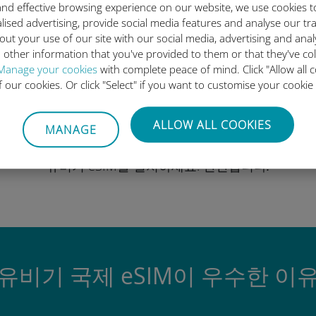
 요금제를 선택하고 여행 전에 
nd effective browsing experience on our website, we use cookies t
lised advertising, provide social media features and analyse our tra
out your use of our site with our social media, advertising and ana
 other information that you've provided to them or that they've co
Manage your cookies
with complete peace of mind. Click "Allow all c
of our cookies. Or click "Select" if you want to customise your cookie
ALLOW ALL COOKIES
QR 코드 스캔
MANAGE
을 클릭해 데이터 요금제를 활성화하고
유비기 eSIM을 설치하세요.
간단합니다!
유비기 국제 eSIM이 우수한 이