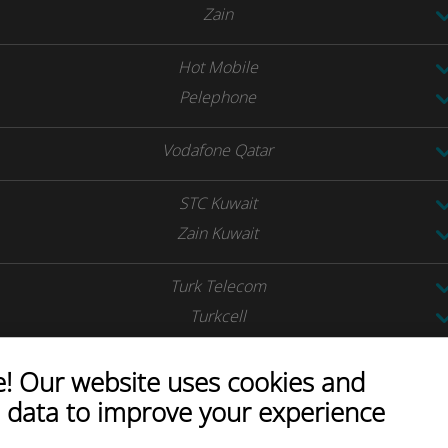
Zain
Hot Mobile
Pelephone
Vodafone Qatar
STC Kuwait
Zain Kuwait
Turk Telecom
Turkcell
 Our website uses cookies and
 data to improve your experience