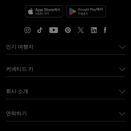
인기 여행지
미국용 eSIM
커넥티드 카
유럽용 eSIM
일본용 eSIM
BMW용 Ubigi
캐나다용 eSIM
회사 소개
Land Rover용 Ubigi
브라질용 eSIM
Alfa Romeo용 Ubigi
태국용 eSIM
우리의 이야기
Jeep용 Ubigi
연락하기
아프리카용 eSIM
언론에 소개된 Ubigi
Jaguar용 Ubigi
모든 목적지 보기
Ubigi 네트워크 파트너
Toyota용 Ubigi
직원 연결