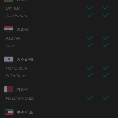
Umniah
Zain Jordan
이라크
Asiacell
Zain
이스라엘
Hot Mobile
Pelephone
카타르
Vodafone Qatar
쿠웨이트