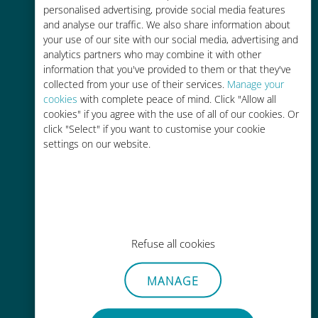
몇 분 안에 이메일을 통해 QR 코드를
personalised advertising, provide social media features
and analyse our traffic. We also share information about
받아 스캔하세요.
your use of our site with our social media, advertising and
analytics partners who may combine it with other
information that you've provided to them or that they've
collected from your use of their services.
Manage your
cookies
with complete peace of mind. Click "Allow all
cookies" if you agree with the use of all of our cookies. Or
글로벌
click "Select" if you want to customise your cookie
settings on our website.
200개 이상의 목적지에서 전 세계 고
품질 셀룰러 연결 제공
Refuse all cookies
비용 효율적
MANAGE
기존 통신사 로밍 요금보다 최대
90% 저렴합니다.