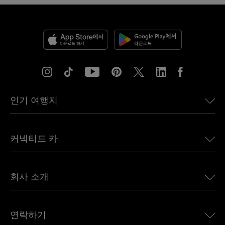
인기 여행지
미국용 eSIM
커넥티드 카
유럽용 eSIM
일본용 eSIM
BMW용 Ubigi
캐나다용 eSIM
회사 소개
Land Rover용 Ubigi
브라질용 eSIM
Alfa Romeo용 Ubigi
태국용 eSIM
우리의 이야기
Jeep용 Ubigi
연락하기
아프리카용 eSIM
언론에 소개된 Ubigi
Jaguar용 Ubigi