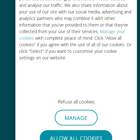
and analyse our traffic. We also share information about
90% 저렴합니다.
your use of our site with our social media, advertising and
analytics partners who may combine it with other
information that you've provided to them or that they've
collected from your use of their services.
Manage your
cookies
with complete peace of mind. Click "Allow all
cookies" if you agree with the use of all of our cookies. Or
간편한 충전
click "Select" if you want to customise your cookie
settings on our website.
Wi-Fi나 남은 데이터가 없어도 Ubigi
앱을 통해 어디서나 사용 가능
Refuse all cookies
간편한
MANAGE
기존 SIM 카드를 제거할 필요가 없습
니다.
ALLOW ALL COOKIES