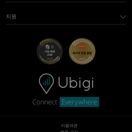
모든 목적지 보기
Ubigi 네트워크 파트너
Toyota용 Ubigi
직원 연결
Ubigi 앱
지원
Mini용 Ubigi
제휴 프로그램
Ubigi.com
Maserati용 Ubigi
총판 프로그램
UbiClub – 멤버십 프로그램
시작하기
Fiat용 Ubigi
친구 프로그램 추천
문제 해결
경력 기회
고객 센터
지원팀에 문의
이용약관
법적 고지