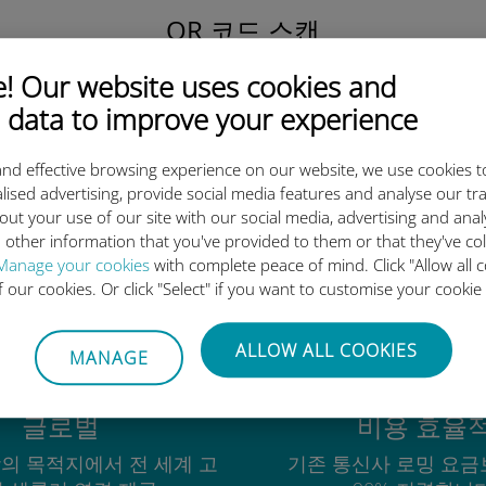
QR 코드 스캔
을 클릭해 데이터 요금제를 활성화하고
 Our website uses cookies and
유비기 eSIM을 설치하세요.
간단합니다!
 data to improve your experience
nd effective browsing experience on our website, we use cookies t
lised advertising, provide social media features and analyse our tra
out your use of our site with our social media, advertising and ana
 other information that you've provided to them or that they've co
유비기 국제 eSIM이 우수한 이
Manage your cookies
with complete peace of mind. Click "Allow all c
of our cookies. Or click "Select" if you want to customise your cookie
ALLOW ALL COOKIES
MANAGE
글로벌
비용 효율
상의 목적지에서 전 세계 고
기존 통신사 로밍 요금