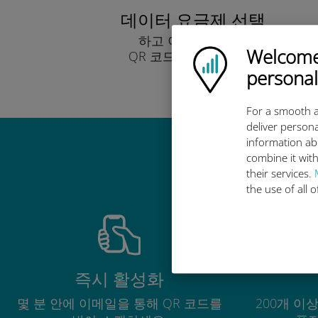
데이터 요금제 선택
하고 이메일을 통해
Welcome!
Ubigi logo
QR 코드로 받아보세요.
빨리!
personal
For a smooth a
deliver persona
information ab
combine it with
their services.
the use of all 
즉시 활성화
몇 분 안에 이메일을 통해 QR 코드를
200개 이