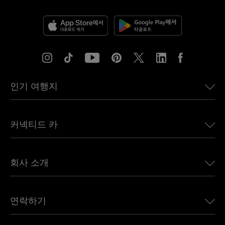
인기 여행지
미국용 eSIM
커넥티드 카
유럽용 eSIM
일본용 eSIM
BMW용 Ubigi
캐나다용 eSIM
회사 소개
Land Rover용 Ubigi
브라질용 eSIM
Alfa Romeo용 Ubigi
태국용 eSIM
우리의 이야기
Jeep용 Ubigi
연락하기
아프리카용 eSIM
언론에 소개된 Ubigi
Jaguar용 Ubigi
모든 목적지 보기
Ubigi 네트워크 파트너