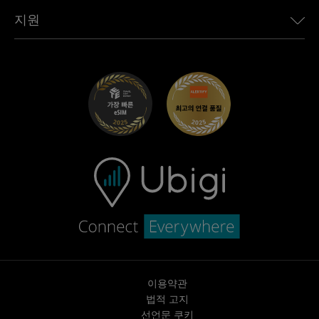
Toyota용 Ubigi
직원 연결
Ubigi 앱
지원
Mini용 Ubigi
제휴 프로그램
Ubigi.com
Maserati용 Ubigi
총판 프로그램
UbiClub – 멤버십 프로그램
시작하기
Fiat용 Ubigi
친구 프로그램 추천
문제 해결
경력 기회
고객 센터
지원팀에 문의
이용약관
법적 고지
선언문 쿠키