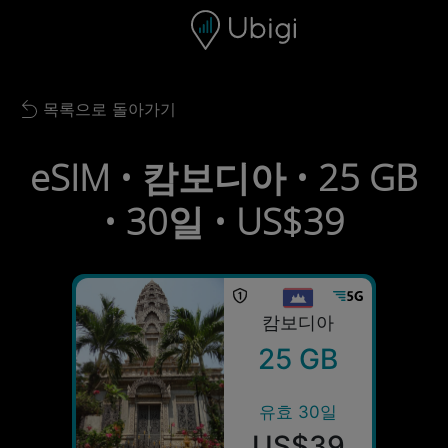
Skip to content
콘텐츠
내비게이션 바
하단
목록으로 돌아가기
Back to list
eSIM • 캄보디아 • 25 GB
• 30일 • US$39
캄보디아
25 GB
유효 30일
US$39