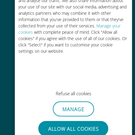
and analyse our traffic. We also share information about
your use of our site with our social media, advertising and
analytics partners who may combine it with other
information that you've provided to them or that they've
collected from your use of their services.
Manage your
cookies
with complete peace of mind. Click "Allow all
cookies" if you agree with the use of all of our cookies. Or
간편한 충전
click "Select" if you want to customise your cookie
Wi-Fi나 남은 데이터가 없어도 Ubigi
settings on our website.
앱을 통해 어디서나 사용 가능
Refuse all cookies
간편한
MANAGE
기존 SIM 카드를 제거할 필요가 없습
니다.
ALLOW ALL COOKIES