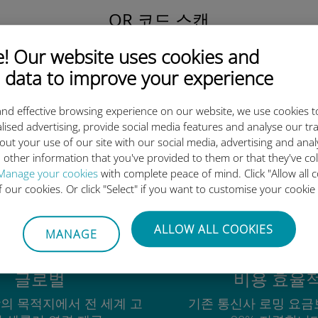
QR 코드 스캔
을 클릭해 데이터 요금제를 활성화하고
 Our website uses cookies and
유비기 eSIM을 설치하세요.
간단합니다!
 data to improve your experience
nd effective browsing experience on our website, we use cookies t
lised advertising, provide social media features and analyse our tra
out your use of our site with our social media, advertising and ana
 other information that you've provided to them or that they've co
유비기 국제 eSIM이 우수한 이
Manage your cookies
with complete peace of mind. Click "Allow all c
of our cookies. Or click "Select" if you want to customise your cookie
ALLOW ALL COOKIES
MANAGE
글로벌
비용 효율
상의 목적지에서 전 세계 고
기존 통신사 로밍 요금