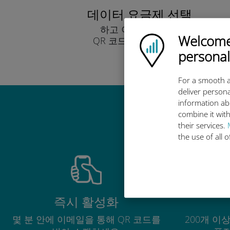
데이터 요금제 선택
하고 이메일을 통해
Welcome!
Ubigi logo
QR 코드로 받아보세요.
빨리!
personal
For a smooth a
deliver persona
information ab
combine it with
their services.
the use of all 
즉시 활성화
몇 분 안에 이메일을 통해 QR 코드를
200개 이