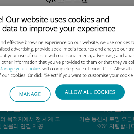
을 클릭해 데이터 요금제를 활성화하고
유비기 eSIM을 설치하세요.
간단합니다!
 Our website uses cookies and
 data to improve your experience
nd effective browsing experience on our website, we use cookies t
lised advertising, provide social media features and analyse our tra
out your use of our site with our social media, advertising and ana
유비기 국제 eSIM이 우수한 이
 other information that you've provided to them or that they've co
Manage your cookies
with complete peace of mind. Click "Allow all c
of our cookies. Or click "Select" if you want to customise your cookie
ALLOW ALL COOKIES
MANAGE
글로벌
비용 효율
상의 목적지에서 전 세계 고
기존 통신사 로밍 요금
 셀룰러 연결 제공
90% 저렴합니다