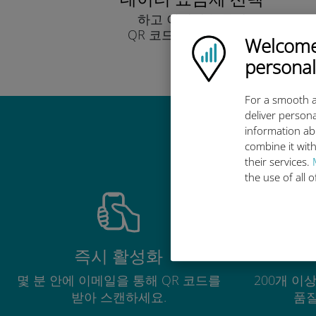
하고 이메일을 통해
QR 코드로 받아보세요.
Welcome!
Ubigi logo
빨리!
personal
For a smooth a
deliver persona
information ab
combine it with
their services.
the use of all 
즉시 활성화
몇 분 안에 이메일을 통해 QR 코드를
200개 이
받아 스캔하세요.
품질