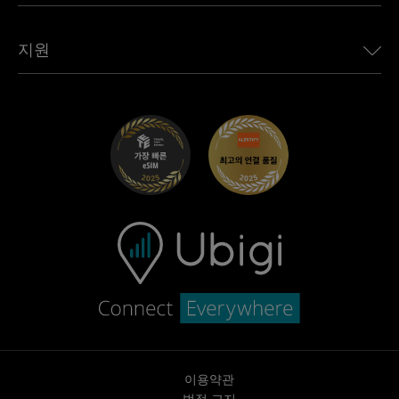
모든 목적지 보기
Ubigi 네트워크 파트너
Toyota용 Ubigi
직원 연결
Ubigi 앱
지원
Mini용 Ubigi
제휴 프로그램
Ubigi.com
Maserati용 Ubigi
총판 프로그램
UbiClub – 멤버십 프로그램
시작하기
Fiat용 Ubigi
친구 프로그램 추천
문제 해결
경력 기회
고객 센터
지원팀에 문의
이용약관
법적 고지