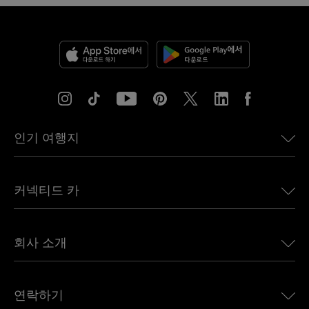
인기 여행지
미국용 eSIM
커넥티드 카
유럽용 eSIM
일본용 eSIM
BMW용 Ubigi
캐나다용 eSIM
회사 소개
Land Rover용 Ubigi
브라질용 eSIM
Alfa Romeo용 Ubigi
태국용 eSIM
우리의 이야기
Jeep용 Ubigi
연락하기
아프리카용 eSIM
언론에 소개된 Ubigi
Jaguar용 Ubigi