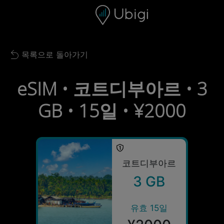
Skip to content
콘텐츠
내비게이션 바
하단
목록으로 돌아가기
Back to list
eSIM • 코트디부아르 • 3
GB • 15일 • ¥2000
코트디부아르
3 GB
유효 15일