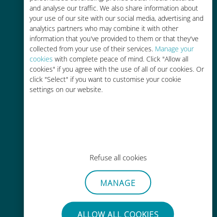
and analyse our traffic. We also share information about
90% 저렴합니다.
your use of our site with our social media, advertising and
analytics partners who may combine it with other
information that you've provided to them or that they've
collected from your use of their services.
Manage your
cookies
with complete peace of mind. Click "Allow all
cookies" if you agree with the use of all of our cookies. Or
간편한 충전
click "Select" if you want to customise your cookie
settings on our website.
Wi-Fi나 남은 데이터가 없어도 Ubigi
앱을 통해 어디서나 사용 가능
Refuse all cookies
간편한
MANAGE
기존 SIM 카드를 제거할 필요가 없습
니다.
ALLOW ALL COOKIES