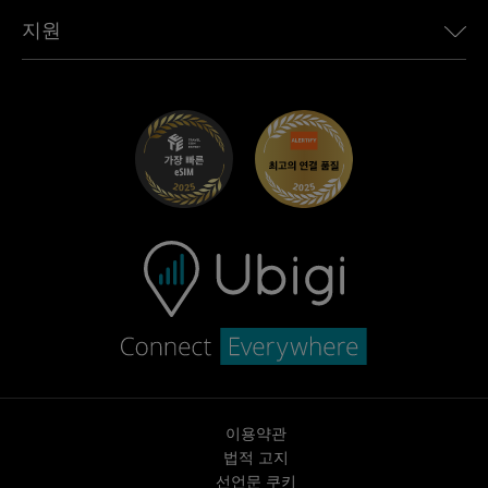
Toyota용 Ubigi
직원 연결
Ubigi 앱
지원
Mini용 Ubigi
제휴 프로그램
Ubigi.com
Maserati용 Ubigi
총판 프로그램
UbiClub – 멤버십 프로그램
시작하기
Fiat용 Ubigi
친구 프로그램 추천
문제 해결
경력 기회
고객 센터
지원팀에 문의
이용약관
법적 고지
선언문 쿠키