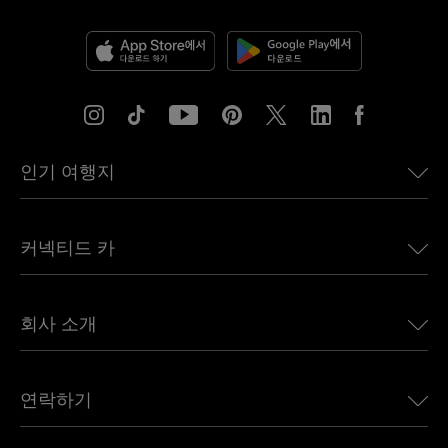
인기 여행지
미국용 eSIM
커넥티드 카
유럽용 eSIM
일본용 eSIM
BMW용 Ubigi
캐나다용 eSIM
회사 소개
Land Rover용 Ubigi
브라질용 eSIM
Alfa Romeo용 Ubigi
태국용 eSIM
우리의 이야기
Jeep용 Ubigi
연락하기
아프리카용 eSIM
언론에 소개된 Ubigi
Jaguar용 Ubigi
모든 목적지 보기
Ubigi 네트워크 파트너