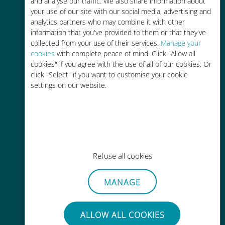
and analyse our traffic. We also share information about
your use of our site with our social media, advertising and
analytics partners who may combine it with other
information that you've provided to them or that they've
collected from your use of their services.
Manage your
cookies
with complete peace of mind. Click "Allow all
cookies" if you agree with the use of all of our cookies. Or
간편한 충전
click "Select" if you want to customise your cookie
Wi-Fi나 남은 데이터가 없어도 Ubigi
settings on our website.
앱을 통해 어디서나 사용 가능
Refuse all cookies
간편한
MANAGE
기존 SIM 카드를 제거할 필요가 없습
니다.
ALLOW ALL COOKIES