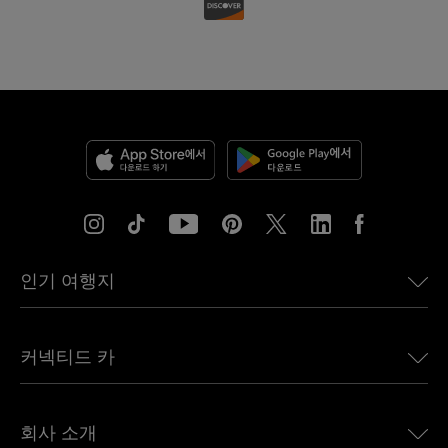
인기 여행지
미국용 eSIM
커넥티드 카
유럽용 eSIM
일본용 eSIM
BMW용 Ubigi
캐나다용 eSIM
회사 소개
Land Rover용 Ubigi