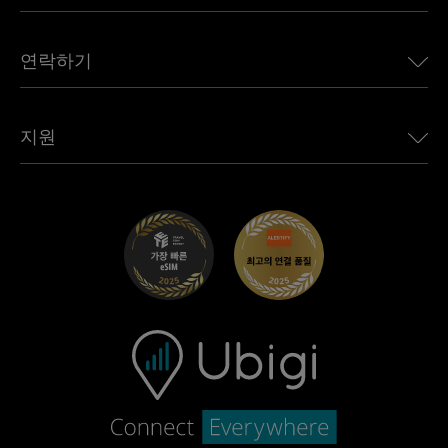
브라질용 eSIM
Alfa Romeo용 Ubigi
태국용 eSIM
우리의 이야기
Jeep용 Ubigi
연락하기
아프리카용 eSIM
언론에 소개된 Ubigi
Jaguar용 Ubigi
모든 목적지 보기
Ubigi 네트워크 파트너
Toyota용 Ubigi
직원 연결
Ubigi 앱
지원
Mini용 Ubigi
제휴 프로그램
Ubigi.com
Maserati용 Ubigi
총판 프로그램
UbiClub – 멤버십 프로그램
시작하기
Fiat용 Ubigi
친구 프로그램 추천
문제 해결
경력 기회
고객 센터
지원팀에 문의