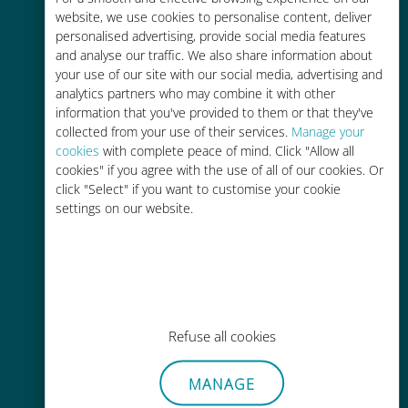
website, we use cookies to personalise content, deliver
personalised advertising, provide social media features
비용 효율적
and analyse our traffic. We also share information about
기존 통신사 로밍 요금보다 최대
your use of our site with our social media, advertising and
analytics partners who may combine it with other
90% 저렴합니다.
information that you've provided to them or that they've
collected from your use of their services.
Manage your
cookies
with complete peace of mind. Click "Allow all
cookies" if you agree with the use of all of our cookies. Or
click "Select" if you want to customise your cookie
settings on our website.
간편한 충전
Wi-Fi나 남은 데이터가 없어도 Ubigi
앱을 통해 어디서나 사용 가능
Refuse all cookies
MANAGE
간편한