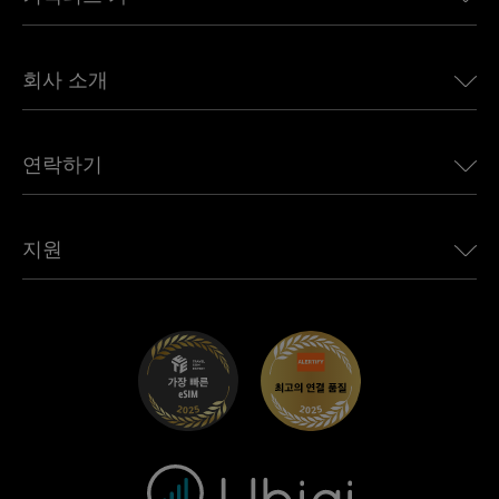
유럽용 eSIM
일본용 eSIM
BMW용 Ubigi
캐나다용 eSIM
회사 소개
Land Rover용 Ubigi
브라질용 eSIM
Alfa Romeo용 Ubigi
태국용 eSIM
우리의 이야기
Jeep용 Ubigi
연락하기
아프리카용 eSIM
언론에 소개된 Ubigi
Jaguar용 Ubigi
모든 목적지 보기
Ubigi 네트워크 파트너
Toyota용 Ubigi
직원 연결
Ubigi 앱
지원
Mini용 Ubigi
제휴 프로그램
Ubigi.com
Maserati용 Ubigi
총판 프로그램
UbiClub – 멤버십 프로그램
시작하기
Fiat용 Ubigi
친구 프로그램 추천
문제 해결
경력 기회
고객 센터
지원팀에 문의