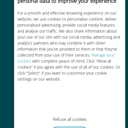
personal data to improve your experience
For a smooth and effective browsing experience on our
website, we use cookies to personalise content, deliver
personalised advertising, provide social media features
and analyse our traffic. We also share information about
비용 효율적
your use of our site with our social media, advertising and
analytics partners who may combine it with other
기존 통신사 로밍 요금보다 최대
information that you've provided to them or that they've
90% 저렴합니다.
collected from your use of their services.
Manage your
cookies
with complete peace of mind. Click "Allow all
cookies" if you agree with the use of all of our cookies. Or
click "Select" if you want to customise your cookie
settings on our website.
간편한 충전
Wi-Fi나 남은 데이터가 없어도 Ubigi
앱을 통해 어디서나 사용 가능
Refuse all cookies