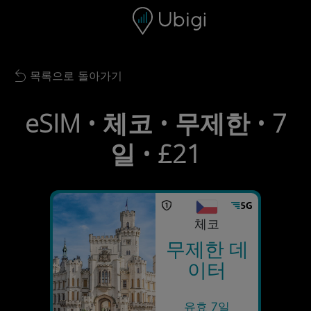
Skip to content
콘텐츠
내비게이션 바
하단
목록으로 돌아가기
Back to list
eSIM • 체코 • 무제한 • 7
일 • £21
체코
무제한 데
이터
유효 7일