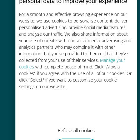
personal data to improve your experience
For a smooth and effective browsing experience on our
website, we use cookies to personalise content, deliver
personalised advertising, provide social media features
and analyse our traffic. We also share information about
비용 효율적
your use of our site with our social media, advertising and
analytics partners who may combine it with other
기존 통신사 로밍 요금보다 최대
information that you've provided to them or that they've
90% 저렴합니다.
collected from your use of their services.
Manage your
cookies
with complete peace of mind. Click "Allow all
cookies" if you agree with the use of all of our cookies. Or
click "Select" if you want to customise your cookie
settings on our website.
간편한 충전
Wi-Fi나 남은 데이터가 없어도 Ubigi
앱을 통해 어디서나 사용 가능
Refuse all cookies