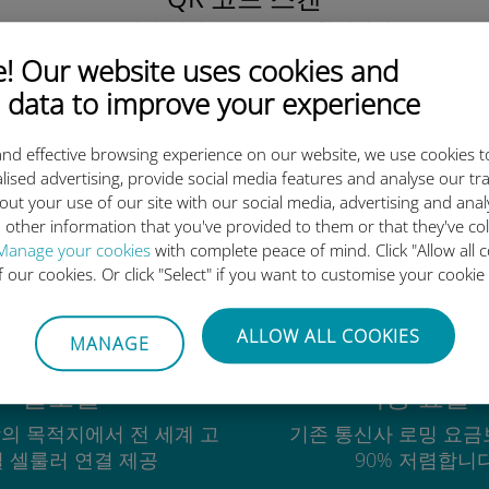
을 클릭해 데이터 요금제를 활성화하고
유비기 eSIM을 설치하세요.
간단합니다!
 Our website uses cookies and
 data to improve your experience
nd effective browsing experience on our website, we use cookies t
lised advertising, provide social media features and analyse our tra
out your use of our site with our social media, advertising and ana
유비기 국제 eSIM이 우수한 이
 other information that you've provided to them or that they've co
Manage your cookies
with complete peace of mind. Click "Allow all c
of our cookies. Or click "Select" if you want to customise your cookie
ALLOW ALL COOKIES
MANAGE
글로벌
비용 효율
상의 목적지에서 전 세계 고
기존 통신사 로밍 요금
 셀룰러 연결 제공
90% 저렴합니다