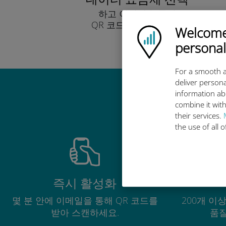
하고 이메일을 통해
QR 코드로 받아보세요.
Welcome!
Ubigi logo
빨리!
personal
For a smooth a
deliver persona
information ab
combine it with
their services.
the use of all 
즉시 활성화
몇 분 안에 이메일을 통해 QR 코드를
200개 이
받아 스캔하세요.
품질