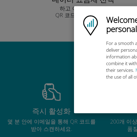
하고 이메일을 통해
QR 코드로 받아보세요.
Welcome!
Ubigi logo
빨리!
personal
For a smooth a
deliver persona
information ab
combine it with
their services.
the use of all 
즉시 활성화
몇 분 안에 이메일을 통해 QR 코드를
200개 이
받아 스캔하세요.
품질