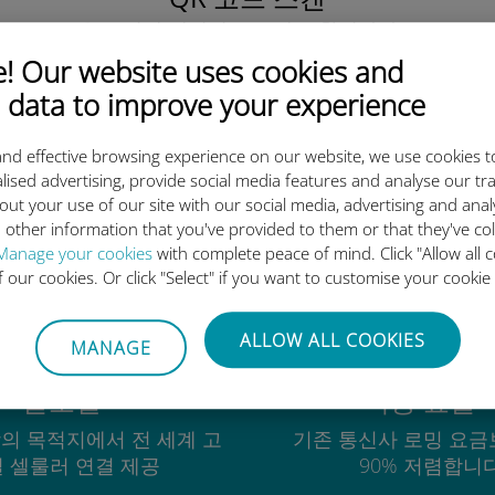
을 클릭해 데이터 요금제를 활성화하고
유비기 eSIM을 설치하세요.
간단합니다!
 Our website uses cookies and
 data to improve your experience
nd effective browsing experience on our website, we use cookies t
lised advertising, provide social media features and analyse our tra
out your use of our site with our social media, advertising and ana
유비기 국제 eSIM이 우수한 이
 other information that you've provided to them or that they've co
Manage your cookies
with complete peace of mind. Click "Allow all c
of our cookies. Or click "Select" if you want to customise your cookie
ALLOW ALL COOKIES
MANAGE
글로벌
비용 효율
상의 목적지에서 전 세계 고
기존 통신사 로밍 요금
 셀룰러 연결 제공
90% 저렴합니다