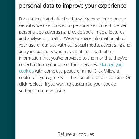
personal data to improve your experience
품질 셀룰러 연결 제공
For a smooth and effective browsing experience on our
website, we use cookies to personalise content, deliver
personalised advertising, provide social media features
and analyse our traffic. We also share information about
your use of our site with our social media, advertising and
비용 효율적
analytics partners who may combine it with other
information that you've provided to them or that they've
기존 통신사 로밍 요금보다 최대
collected from your use of their services.
Manage your
90% 저렴합니다.
cookies
with complete peace of mind. Click "Allow all
cookies" if you agree with the use of all of our cookies. Or
click "Select" if you want to customise your cookie
settings on our website.
간편한 충전
Wi-Fi나 남은 데이터가 없어도 Ubigi
앱을 통해 어디서나 사용 가능
Refuse all cookies