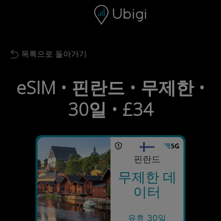
Skip to content
콘텐츠
내비게이션 바
하단
목록으로 돌아가기
Back to list
eSIM • 핀란드 • 무제한 •
30일 • £34
핀란드
무제한 데
이터
유효 30일