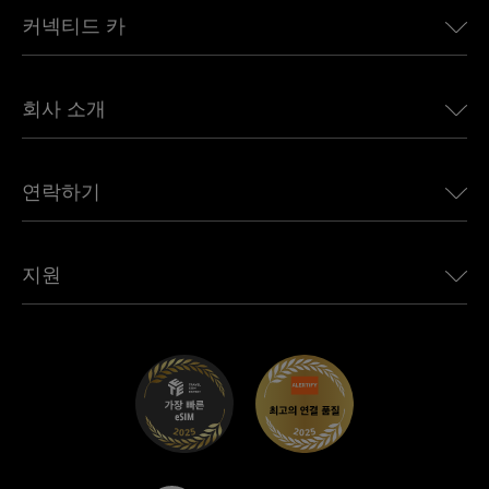
커넥티드 카
유럽용 eSIM
일본용 eSIM
BMW용 Ubigi
캐나다용 eSIM
회사 소개
Land Rover용 Ubigi
브라질용 eSIM
Alfa Romeo용 Ubigi
태국용 eSIM
우리의 이야기
Jeep용 Ubigi
연락하기
아프리카용 eSIM
언론에 소개된 Ubigi
Jaguar용 Ubigi
모든 목적지 보기
Ubigi 네트워크 파트너
Toyota용 Ubigi
직원 연결
Ubigi 앱
지원
Mini용 Ubigi
제휴 프로그램
Ubigi.com
Maserati용 Ubigi
총판 프로그램
UbiClub – 멤버십 프로그램
시작하기
Fiat용 Ubigi
친구 프로그램 추천
문제 해결
경력 기회
고객 센터
지원팀에 문의