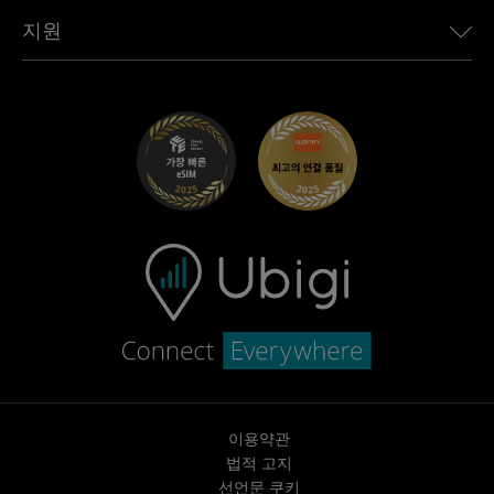
Toyota용 Ubigi
직원 연결
Ubigi 앱
지원
Mini용 Ubigi
제휴 프로그램
Ubigi.com
Maserati용 Ubigi
총판 프로그램
UbiClub – 멤버십 프로그램
시작하기
Fiat용 Ubigi
친구 프로그램 추천
문제 해결
경력 기회
고객 센터
지원팀에 문의
이용약관
법적 고지
선언문 쿠키