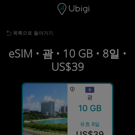
Skip to content
콘텐츠
내비게이션 바
하단
목록으로 돌아가기
Back to list
eSIM • 괌 • 10 GB • 8일 •
US$39
괌
10 GB
유효 8일
US$39