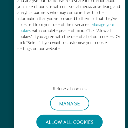
and analyse our traffic. We also share information about
your use of our site with our social media, advertising and
analytics partners who may combine it with other
information that you've provided to them or that they've
collected from your use of their services.
Manage your
cookies
with complete peace of mind. Click "Allow all
cookies" if you agree with the use of all of our cookies. Or
간편한 충전
click "Select" if you want to customise your cookie
Wi-Fi나 남은 데이터가 없어도 Ubigi
settings on our website.
앱을 통해 어디서나 사용 가능
Refuse all cookies
간편한
MANAGE
기존 SIM 카드를 제거할 필요가 없습
니다.
ALLOW ALL COOKIES