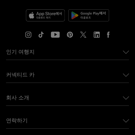
인기 여행지
미국용 eSIM
커넥티드 카
유럽용 eSIM
일본용 eSIM
BMW용 Ubigi
캐나다용 eSIM
회사 소개
Land Rover용 Ubigi
브라질용 eSIM
Alfa Romeo용 Ubigi
태국용 eSIM
우리의 이야기
Jeep용 Ubigi
연락하기
아프리카용 eSIM
언론에 소개된 Ubigi
Jaguar용 Ubigi
모든 목적지 보기
Ubigi 네트워크 파트너