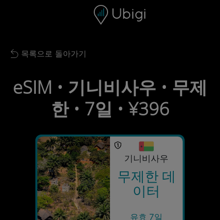
Skip to content
콘텐츠
내비게이션 바
하단
목록으로 돌아가기
Back to list
eSIM • 기니비사우 • 무제
한 • 7일 • ¥396
기니비사우
무제한 데
이터
유효 7일