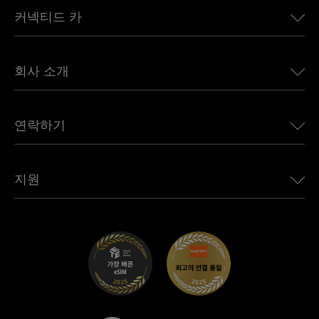
커넥티드 카
유럽용 eSIM
일본용 eSIM
BMW용 Ubigi
캐나다용 eSIM
회사 소개
Land Rover용 Ubigi
브라질용 eSIM
Alfa Romeo용 Ubigi
태국용 eSIM
우리의 이야기
Jeep용 Ubigi
연락하기
아프리카용 eSIM
언론에 소개된 Ubigi
Jaguar용 Ubigi
모든 목적지 보기
Ubigi 네트워크 파트너
Toyota용 Ubigi
직원 연결
Ubigi 앱
지원
Mini용 Ubigi
제휴 프로그램
Ubigi.com
Maserati용 Ubigi
총판 프로그램
UbiClub – 멤버십 프로그램
시작하기
Fiat용 Ubigi
친구 프로그램 추천
문제 해결
경력 기회
고객 센터
지원팀에 문의