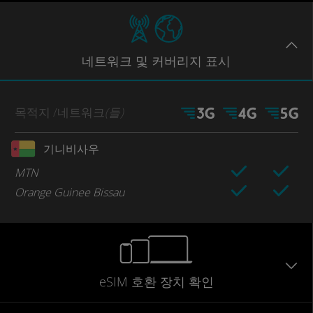
네트워크
및 커버리지
표시
목적지
/네트워크
(들)
기니비사우
MTN
Orange Guinee Bissau
eSIM 호환 장치 확인