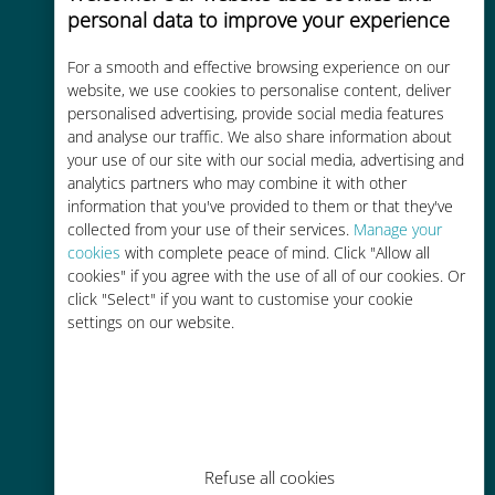
personal data to improve your experience
품질 셀룰러 연결 제공
For a smooth and effective browsing experience on our
website, we use cookies to personalise content, deliver
personalised advertising, provide social media features
and analyse our traffic. We also share information about
your use of our site with our social media, advertising and
비용 효율적
analytics partners who may combine it with other
information that you've provided to them or that they've
기존 통신사 로밍 요금보다 최대
collected from your use of their services.
Manage your
90% 저렴합니다.
cookies
with complete peace of mind. Click "Allow all
cookies" if you agree with the use of all of our cookies. Or
click "Select" if you want to customise your cookie
settings on our website.
간편한 충전
Wi-Fi나 남은 데이터가 없어도 Ubigi
앱을 통해 어디서나 사용 가능
Refuse all cookies