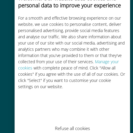
personal data to improve your experience
품질 셀룰러 연결 제공
For a smooth and effective browsing experience on our
website, we use cookies to personalise content, deliver
personalised advertising, provide social media features
and analyse our traffic. We also share information about
your use of our site with our social media, advertising and
비용 효율적
analytics partners who may combine it with other
information that you've provided to them or that they've
기존 통신사 로밍 요금보다 최대
collected from your use of their services.
Manage your
90% 저렴합니다.
cookies
with complete peace of mind. Click "Allow all
cookies" if you agree with the use of all of our cookies. Or
click "Select" if you want to customise your cookie
settings on our website.
간편한 충전
Wi-Fi나 남은 데이터가 없어도 Ubigi
앱을 통해 어디서나 사용 가능
Refuse all cookies