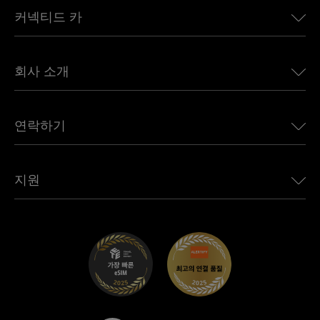
커넥티드 카
유럽용 eSIM
일본용 eSIM
BMW용 Ubigi
캐나다용 eSIM
회사 소개
Land Rover용 Ubigi
브라질용 eSIM
Alfa Romeo용 Ubigi
태국용 eSIM
우리의 이야기
Jeep용 Ubigi
연락하기
아프리카용 eSIM
언론에 소개된 Ubigi
Jaguar용 Ubigi
모든 목적지 보기
Ubigi 네트워크 파트너
Toyota용 Ubigi
직원 연결
Ubigi 앱
지원
Mini용 Ubigi
제휴 프로그램
Ubigi.com
Maserati용 Ubigi
총판 프로그램
UbiClub – 멤버십 프로그램
시작하기
Fiat용 Ubigi
친구 프로그램 추천
문제 해결
경력 기회
고객 센터
지원팀에 문의