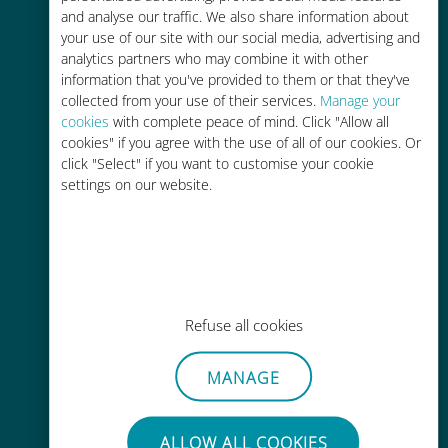
and analyse our traffic. We also share information about
90% 저렴합니다.
your use of our site with our social media, advertising and
analytics partners who may combine it with other
information that you've provided to them or that they've
collected from your use of their services.
Manage your
cookies
with complete peace of mind. Click "Allow all
cookies" if you agree with the use of all of our cookies. Or
간편한 충전
click "Select" if you want to customise your cookie
settings on our website.
Wi-Fi나 남은 데이터가 없어도 Ubigi
앱을 통해 어디서나 사용 가능
Refuse all cookies
간편한
MANAGE
기존 SIM 카드를 제거할 필요가 없습
니다.
ALLOW ALL COOKIES