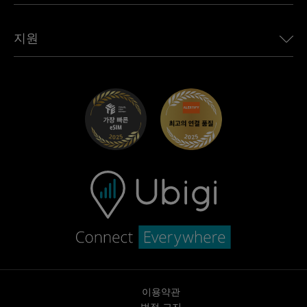
모든 목적지 보기
Ubigi 네트워크 파트너
Toyota용 Ubigi
직원 연결
Ubigi 앱
지원
Mini용 Ubigi
제휴 프로그램
Ubigi.com
Maserati용 Ubigi
총판 프로그램
UbiClub – 멤버십 프로그램
시작하기
Fiat용 Ubigi
친구 프로그램 추천
문제 해결
경력 기회
고객 센터
지원팀에 문의
이용약관
법적 고지