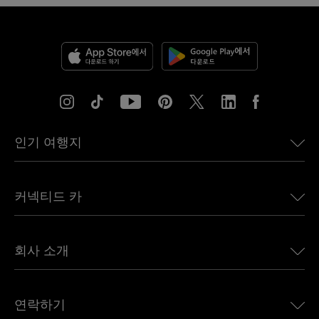
인기 여행지
미국용 eSIM
커넥티드 카
유럽용 eSIM
일본용 eSIM
BMW용 Ubigi
캐나다용 eSIM
회사 소개
Land Rover용 Ubigi
브라질용 eSIM
Alfa Romeo용 Ubigi
태국용 eSIM
우리의 이야기
Jeep용 Ubigi
연락하기
아프리카용 eSIM
언론에 소개된 Ubigi
Jaguar용 Ubigi