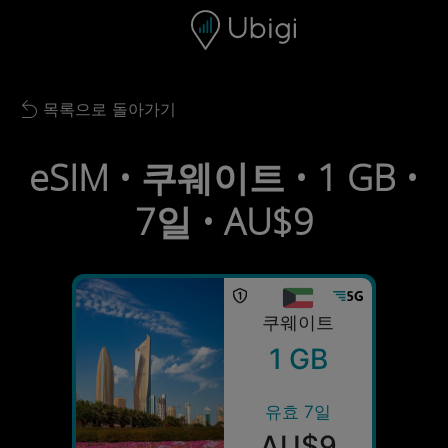
Skip to content
콘텐츠
내비게이션 바
하단
목록으로 돌아가기
Back to list
eSIM • 쿠웨이트 • 1 GB •
7일 • AU$9
쿠웨이트
1 GB
유효 7일
AU$9