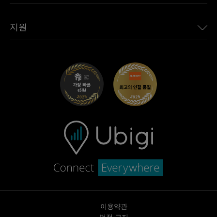
모든 목적지 보기
Ubigi 네트워크 파트너
Toyota용 Ubigi
직원 연결
Ubigi 앱
지원
Mini용 Ubigi
제휴 프로그램
Ubigi.com
Maserati용 Ubigi
총판 프로그램
UbiClub – 멤버십 프로그램
시작하기
Fiat용 Ubigi
친구 프로그램 추천
문제 해결
경력 기회
고객 센터
지원팀에 문의
이용약관
법적 고지