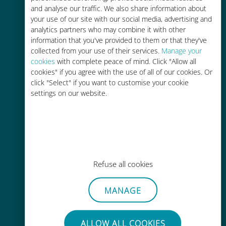
and analyse our traffic. We also share information about
90% 저렴합니다.
your use of our site with our social media, advertising and
analytics partners who may combine it with other
information that you've provided to them or that they've
collected from your use of their services.
Manage your
cookies
with complete peace of mind. Click "Allow all
cookies" if you agree with the use of all of our cookies. Or
간편한 충전
click "Select" if you want to customise your cookie
settings on our website.
Wi-Fi나 남은 데이터가 없어도 Ubigi
앱을 통해 어디서나 사용 가능
Refuse all cookies
간편한
MANAGE
기존 SIM 카드를 제거할 필요가 없습
니다.
ALLOW ALL COOKIES