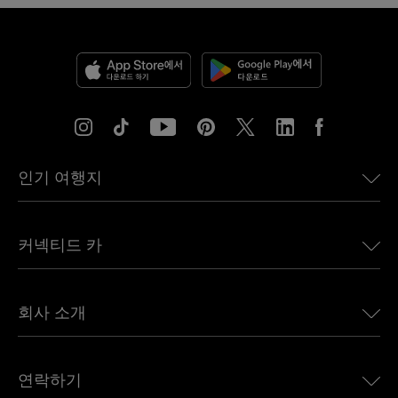
인기 여행지
미국용 eSIM
커넥티드 카
유럽용 eSIM
일본용 eSIM
BMW용 Ubigi
캐나다용 eSIM
회사 소개
Land Rover용 Ubigi
브라질용 eSIM
Alfa Romeo용 Ubigi
태국용 eSIM
우리의 이야기
Jeep용 Ubigi
연락하기
아프리카용 eSIM
언론에 소개된 Ubigi
Jaguar용 Ubigi