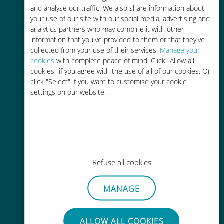
and analyse our traffic. We also share information about
90% 저렴합니다.
your use of our site with our social media, advertising and
analytics partners who may combine it with other
information that you've provided to them or that they've
collected from your use of their services.
Manage your
cookies
with complete peace of mind. Click "Allow all
cookies" if you agree with the use of all of our cookies. Or
간편한 충전
click "Select" if you want to customise your cookie
settings on our website.
Wi-Fi나 남은 데이터가 없어도 Ubigi
앱을 통해 어디서나 사용 가능
Refuse all cookies
간편한
MANAGE
기존 SIM 카드를 제거할 필요가 없습
니다.
ALLOW ALL COOKIES