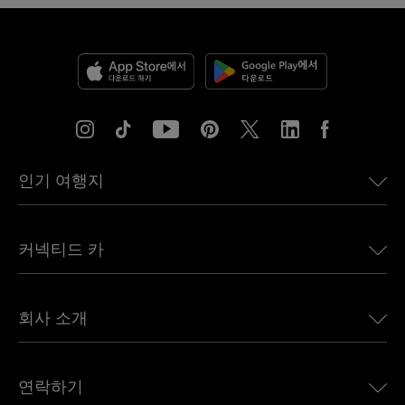
인기 여행지
미국용 eSIM
커넥티드 카
유럽용 eSIM
일본용 eSIM
BMW용 Ubigi
캐나다용 eSIM
회사 소개
Land Rover용 Ubigi
브라질용 eSIM
Alfa Romeo용 Ubigi
태국용 eSIM
우리의 이야기
Jeep용 Ubigi
연락하기
아프리카용 eSIM
언론에 소개된 Ubigi
Jaguar용 Ubigi