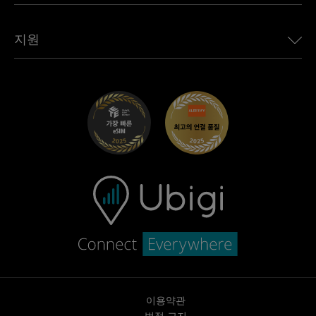
모든 목적지 보기
Ubigi 네트워크 파트너
Toyota용 Ubigi
직원 연결
Ubigi 앱
지원
Mini용 Ubigi
제휴 프로그램
Ubigi.com
Maserati용 Ubigi
총판 프로그램
UbiClub – 멤버십 프로그램
시작하기
Fiat용 Ubigi
친구 프로그램 추천
문제 해결
경력 기회
고객 센터
지원팀에 문의
이용약관
법적 고지