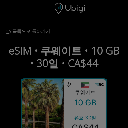
Skip to content
콘텐츠
내비게이션 바
하단
목록으로 돌아가기
Back to list
eSIM • 쿠웨이트 • 10 GB
• 30일 • CA$44
쿠웨이트
10 GB
유효 30일
CA$44