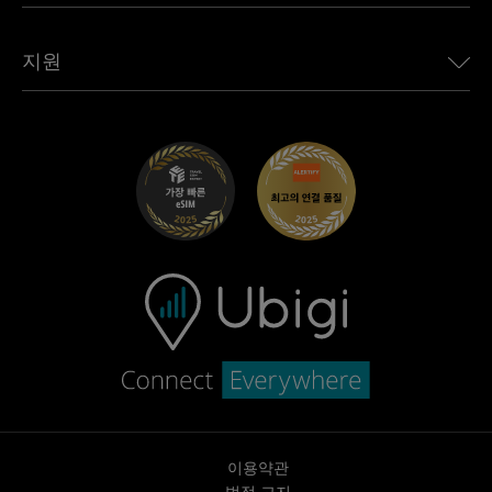
모든 목적지 보기
Ubigi 네트워크 파트너
Toyota용 Ubigi
직원 연결
Ubigi 앱
지원
Mini용 Ubigi
제휴 프로그램
Ubigi.com
Maserati용 Ubigi
총판 프로그램
UbiClub – 멤버십 프로그램
시작하기
Fiat용 Ubigi
친구 프로그램 추천
문제 해결
경력 기회
고객 센터
지원팀에 문의
이용약관
법적 고지