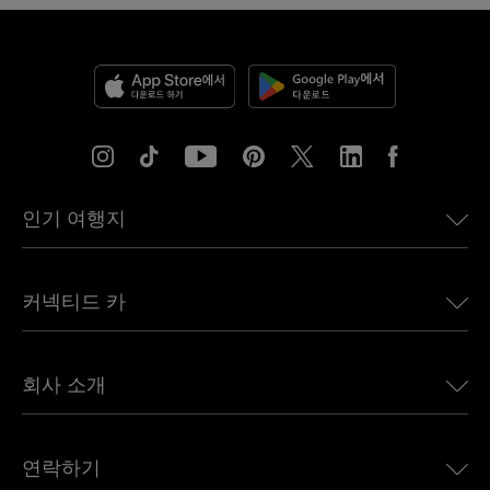
인기 여행지
미국용 eSIM
커넥티드 카
유럽용 eSIM
일본용 eSIM
BMW용 Ubigi
캐나다용 eSIM
회사 소개
Land Rover용 Ubigi
브라질용 eSIM
Alfa Romeo용 Ubigi
태국용 eSIM
우리의 이야기
Jeep용 Ubigi
연락하기
아프리카용 eSIM
언론에 소개된 Ubigi
Jaguar용 Ubigi