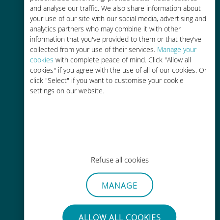
and analyse our traffic. We also share information about
90% 저렴합니다.
your use of our site with our social media, advertising and
analytics partners who may combine it with other
information that you've provided to them or that they've
collected from your use of their services.
Manage your
cookies
with complete peace of mind. Click "Allow all
cookies" if you agree with the use of all of our cookies. Or
간편한 충전
click "Select" if you want to customise your cookie
settings on our website.
Wi-Fi나 남은 데이터가 없어도 Ubigi
앱을 통해 어디서나 사용 가능
Refuse all cookies
간편한
MANAGE
기존 SIM 카드를 제거할 필요가 없습
니다.
ALLOW ALL COOKIES