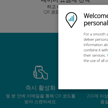
하고 이메일을 통해
QR 코드로 받아보세요.
Welcome!
Ubigi logo
빨리!
personal
For a smooth a
deliver persona
information ab
combine it with
their services.
the use of all 
즉시 활성화
몇 분 안에 이메일을 통해 QR 코드를
200개 이
받아 스캔하세요.
품질