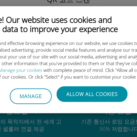
을 클릭해 데이터 요금제를 활성화하고
유비기 eSIM을 설치하세요.
간단합니다!
 Our website uses cookies and
 data to improve your experience
nd effective browsing experience on our website, we use cookies t
lised advertising, provide social media features and analyse our tra
out your use of our site with our social media, advertising and ana
유비기 국제 eSIM이 우수한 이
 other information that you've provided to them or that they've co
Manage your cookies
with complete peace of mind. Click "Allow all c
of our cookies. Or click "Select" if you want to customise your cookie
ALLOW ALL COOKIES
MANAGE
글로벌
비용 효율
상의 목적지에서 전 세계 고
기존 통신사 로밍 요금
 셀룰러 연결 제공
90% 저렴합니다