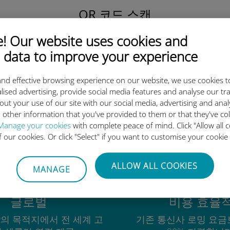
QR 코드 스캔
을 클릭해 데이터 요금제를 활성화하고
 Our website uses cookies and
유비기 eSIM을 설치하세요.
간단합니다!
 data to improve your experience
nd effective browsing experience on our website, we use cookies t
lised advertising, provide social media features and analyse our tra
out your use of our site with our social media, advertising and ana
 other information that you've provided to them or that they've co
유비기 국제 eSIM이 우수한 이
Manage your cookies
with complete peace of mind. Click "Allow all c
of our cookies. Or click "Select" if you want to customise your cookie
ALLOW ALL COOKIES
MANAGE
글로벌
비용 효율
상의 목적지에서 전 세계 고
기존 통신사 로밍 요금