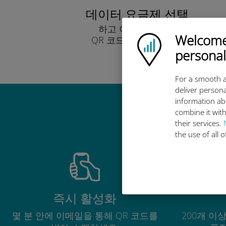
데이터 요금제 선택
하고 이메일을 통해
Welcome!
Ubigi logo
QR 코드로 받아보세요.
빨리!
personal
For a smooth a
deliver persona
information ab
combine it with
their services.
the use of all 
즉시 활성화
몇 분 안에 이메일을 통해 QR 코드를
200개 이