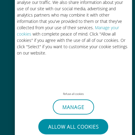
analyse our traffic. We also share information about your
use of our site with our social media, advertising and
analytics partners who may combine it with other
information that you've provided to them or that they've
collected from your use of their services.
Manage your
cookies
with complete peace of mind. Click "Allow all
간편한 충전
cookies" if you agree with the use of all of our cookies. Or
click "Select" if you want to customise your cookie settings
Wi-Fi나 남은 데이터가 없어도 Ubigi
on our website.
앱을 통해 어디서나 사용 가능
Refuse all cookies
간편한
MANAGE
기존 SIM 카드를 제거할 필요가 없습
니다.
ALLOW ALL COOKIES