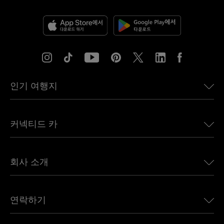
인기 여행지
미국용 eSIM
커넥티드 카
유럽용 eSIM
일본용 eSIM
BMW용 Ubigi
캐나다용 eSIM
회사 소개
Land Rover용 Ubigi
브라질용 eSIM
Alfa Romeo용 Ubigi
태국용 eSIM
우리의 이야기
Jeep용 Ubigi
연락하기
아프리카용 eSIM
언론에 소개된 Ubigi
Jaguar용 Ubigi
모든 목적지 보기
Ubigi 네트워크 파트너