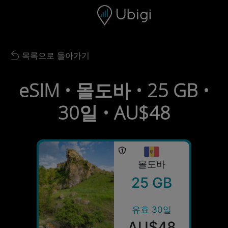
Skip to content
콘텐츠
내비게이션 바
하단
목록으로 돌아가기
Back to list
eSIM • 몰도바 • 25 GB •
30일 • AU$48
몰도바
25 GB
유효 30일
AU$48