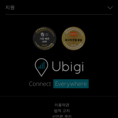
Toyota용 Ubigi
직원 연결
Ubigi 앱
지원
Mini용 Ubigi
제휴 프로그램
Ubigi.com
Maserati용 Ubigi
총판 프로그램
UbiClub – 멤버십 프로그램
시작하기
Fiat용 Ubigi
친구 프로그램 추천
문제 해결
경력 기회
고객 센터
지원팀에 문의
이용약관
법적 고지
선언문 쿠키