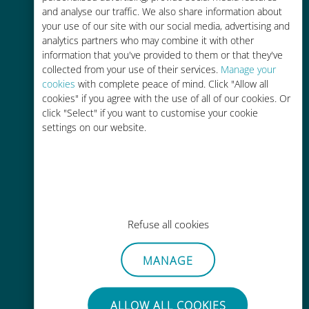
and analyse our traffic. We also share information about
90% 저렴합니다.
your use of our site with our social media, advertising and
analytics partners who may combine it with other
information that you've provided to them or that they've
collected from your use of their services.
Manage your
cookies
with complete peace of mind. Click "Allow all
cookies" if you agree with the use of all of our cookies. Or
간편한 충전
click "Select" if you want to customise your cookie
settings on our website.
Wi-Fi나 남은 데이터가 없어도 Ubigi
앱을 통해 어디서나 사용 가능
Refuse all cookies
간편한
MANAGE
기존 SIM 카드를 제거할 필요가 없습
니다.
ALLOW ALL COOKIES