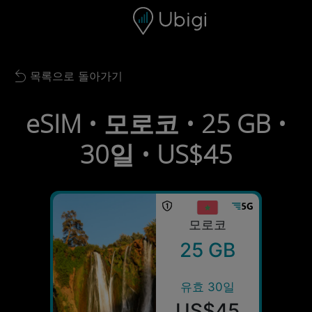
Skip to content
콘텐츠
내비게이션 바
하단
목록으로 돌아가기
Back to list
eSIM • 모로코 • 25 GB •
30일 • US$45
모로코
25 GB
유효 30일
US$45