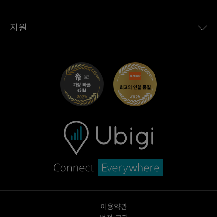
모든 목적지 보기
Ubigi 네트워크 파트너
Toyota용 Ubigi
직원 연결
Ubigi 앱
지원
Mini용 Ubigi
제휴 프로그램
Ubigi.com
Maserati용 Ubigi
총판 프로그램
UbiClub – 멤버십 프로그램
시작하기
Fiat용 Ubigi
친구 프로그램 추천
문제 해결
경력 기회
고객 센터
지원팀에 문의
이용약관
법적 고지