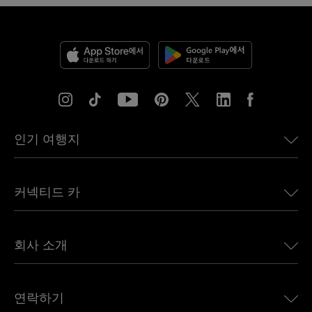
인기 여행지
미국용 eSIM
커넥티드 카
유럽용 eSIM
일본용 eSIM
BMW용 Ubigi
캐나다용 eSIM
회사 소개
Land Rover용 Ubigi
브라질용 eSIM
Alfa Romeo용 Ubigi
태국용 eSIM
우리의 이야기
Jeep용 Ubigi
연락하기
아프리카용 eSIM
언론에 소개된 Ubigi
Jaguar용 Ubigi