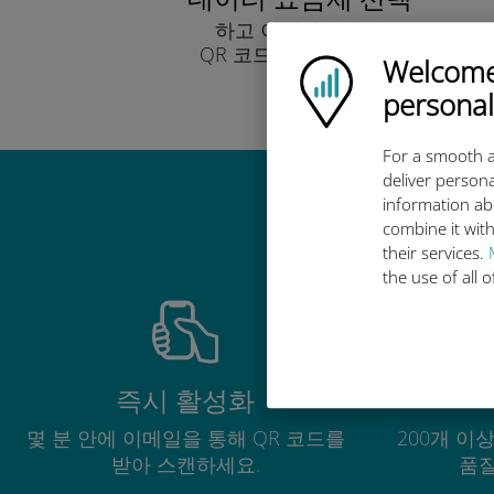
하고 이메일을 통해
QR 코드로 받아보세요.
Welcome!
Ubigi logo
빨리!
personal
For a smooth a
deliver persona
information ab
combine it with
their services.
the use of all 
즉시 활성화
몇 분 안에 이메일을 통해 QR 코드를
200개 이
받아 스캔하세요.
품질