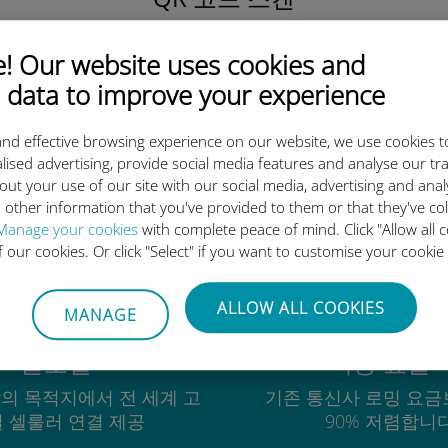
을 클릭해 데이터 요금제를 활성화하고
유비기 eSIM을 설치하세요.
간단합니다!
 Our website uses cookies and
 data to improve your experience
nd effective browsing experience on our website, we use cookies t
lised advertising, provide social media features and analyse our tra
out your use of our site with our social media, advertising and ana
유비기 국제 eSIM이 우수한 이
 other information that you've provided to them or that they've co
Manage your cookies
with complete peace of mind. Click "Allow all c
of our cookies. Or click "Select" if you want to customise your cookie
ALLOW ALL COOKIES
MANAGE
글로벌
비용 효율
상의 목적지에서 전 세계 고
기존 통신사 로밍 요금
 셀룰러 연결 제공
90% 저렴합니다