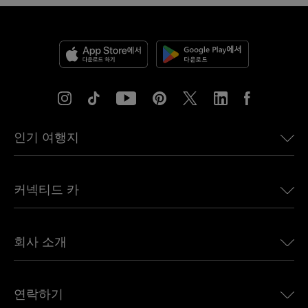
인기 여행지
미국용 eSIM
커넥티드 카
유럽용 eSIM
일본용 eSIM
BMW용 Ubigi
캐나다용 eSIM
회사 소개
Land Rover용 Ubigi
브라질용 eSIM
Alfa Romeo용 Ubigi
태국용 eSIM
우리의 이야기
Jeep용 Ubigi
연락하기
아프리카용 eSIM
언론에 소개된 Ubigi
Jaguar용 Ubigi