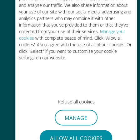
and analyse our traffic. We also share information about
90% 저렴합니다.
your use of our site with our social media, advertising and
analytics partners who may combine it with other
information that you've provided to them or that they've
collected from your use of their services.
Manage your
cookies
with complete peace of mind. Click "Allow all
cookies" if you agree with the use of all of our cookies. Or
간편한 충전
click "Select" if you want to customise your cookie
settings on our website.
Wi-Fi나 남은 데이터가 없어도 Ubigi
앱을 통해 어디서나 사용 가능
Refuse all cookies
간편한
MANAGE
기존 SIM 카드를 제거할 필요가 없습
니다.
ALLOW ALL COOKIES