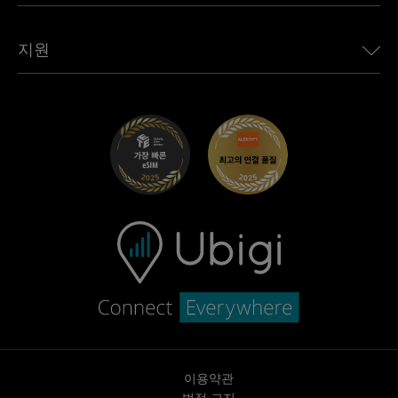
모든 목적지 보기
Ubigi 네트워크 파트너
Toyota용 Ubigi
직원 연결
Ubigi 앱
지원
Mini용 Ubigi
제휴 프로그램
Ubigi.com
Maserati용 Ubigi
총판 프로그램
UbiClub – 멤버십 프로그램
시작하기
Fiat용 Ubigi
친구 프로그램 추천
문제 해결
경력 기회
고객 센터
지원팀에 문의
이용약관
법적 고지