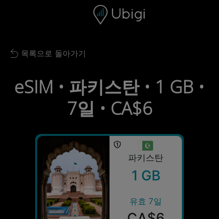
Skip to content
콘텐츠
내비게이션 바
하단
목록으로 돌아가기
Back to list
eSIM • 파키스탄 • 1 GB •
7일 • CA$6
파키스탄
1 GB
유효 7일
CA$6