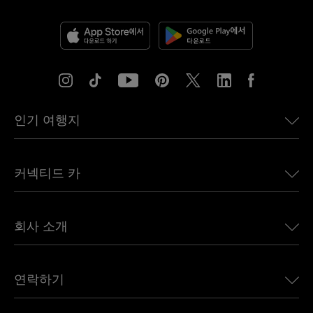
인기 여행지
미국용 eSIM
커넥티드 카
유럽용 eSIM
일본용 eSIM
BMW용 Ubigi
캐나다용 eSIM
회사 소개
Land Rover용 Ubigi
브라질용 eSIM
Alfa Romeo용 Ubigi
태국용 eSIM
우리의 이야기
Jeep용 Ubigi
연락하기
아프리카용 eSIM
언론에 소개된 Ubigi
Jaguar용 Ubigi
모든 목적지 보기
Ubigi 네트워크 파트너