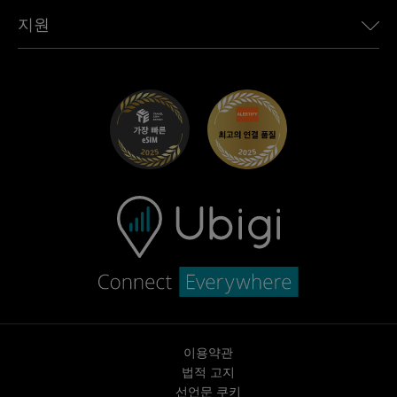
Toyota용 Ubigi
직원 연결
Ubigi 앱
지원
Mini용 Ubigi
제휴 프로그램
Ubigi.com
Maserati용 Ubigi
총판 프로그램
UbiClub – 멤버십 프로그램
시작하기
Fiat용 Ubigi
친구 프로그램 추천
문제 해결
경력 기회
고객 센터
지원팀에 문의
이용약관
법적 고지
선언문 쿠키