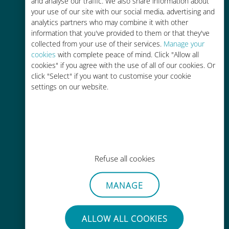
and analyse our traffic. We also share information about
your use of our site with our social media, advertising and
analytics partners who may combine it with other
information that you've provided to them or that they've
collected from your use of their services.
Manage your
cookies
with complete peace of mind. Click "Allow all
cookies" if you agree with the use of all of our cookies. Or
간편한 충전
click "Select" if you want to customise your cookie
Wi-Fi나 남은 데이터가 없어도 Ubigi
settings on our website.
앱을 통해 어디서나 사용 가능
Refuse all cookies
간편한
MANAGE
기존 SIM 카드를 제거할 필요가 없습
니다.
ALLOW ALL COOKIES