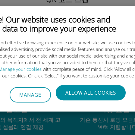
을 클릭해 데이터 요금제를 활성화하고
유비기 eSIM을 설치하세요.
간단합니다!
 Our website uses cookies and
 data to improve your experience
nd effective browsing experience on our website, we use cookies t
lised advertising, provide social media features and analyse our tra
out your use of our site with our social media, advertising and ana
유비기 국제 eSIM이 우수한 이
 other information that you've provided to them or that they've co
Manage your cookies
with complete peace of mind. Click "Allow all c
of our cookies. Or click "Select" if you want to customise your cookie
ALLOW ALL COOKIES
MANAGE
글로벌
비용 효율
상의 목적지에서 전 세계 고
기존 통신사 로밍 요금
 셀룰러 연결 제공
90% 저렴합니다