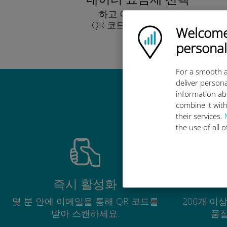
하고 이메일을 통해
QR 코드로 받아보세요.
Welcome!
Ubigi logo
빨리!
personal
For a smooth a
deliver persona
information ab
combine it with
their services.
the use of all 
즉시 활성화
몇 분 안에 이메일을 통해 QR 코드를
200개 이
받아 스캔하세요.
품질