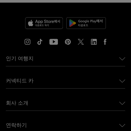
인기 여행지
미국용 eSIM
커넥티드 카
유럽용 eSIM
일본용 eSIM
BMW용 Ubigi
캐나다용 eSIM
회사 소개
Land Rover용 Ubigi
브라질용 eSIM
Alfa Romeo용 Ubigi
태국용 eSIM
우리의 이야기
Jeep용 Ubigi
연락하기
아프리카용 eSIM
언론에 소개된 Ubigi
Jaguar용 Ubigi