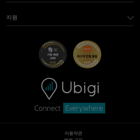
모든 목적지 보기
Ubigi 네트워크 파트너
Toyota용 Ubigi
직원 연결
Ubigi 앱
지원
Mini용 Ubigi
제휴 프로그램
Ubigi.com
Maserati용 Ubigi
총판 프로그램
UbiClub – 멤버십 프로그램
시작하기
Fiat용 Ubigi
친구 프로그램 추천
문제 해결
경력 기회
고객 센터
지원팀에 문의
이용약관
법적 고지