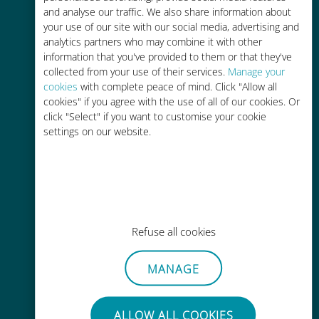
and analyse our traffic. We also share information about
90% 저렴합니다.
your use of our site with our social media, advertising and
analytics partners who may combine it with other
information that you've provided to them or that they've
collected from your use of their services.
Manage your
cookies
with complete peace of mind. Click "Allow all
cookies" if you agree with the use of all of our cookies. Or
간편한 충전
click "Select" if you want to customise your cookie
settings on our website.
Wi-Fi나 남은 데이터가 없어도 Ubigi
앱을 통해 어디서나 사용 가능
Refuse all cookies
간편한
MANAGE
기존 SIM 카드를 제거할 필요가 없습
니다.
ALLOW ALL COOKIES