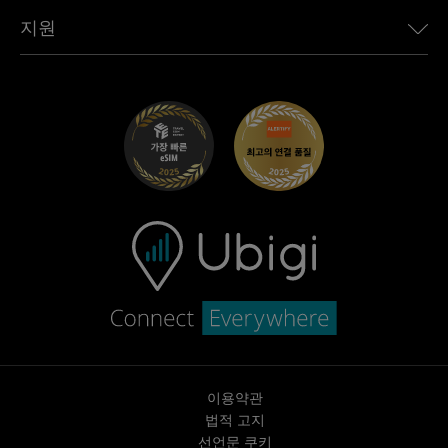
Toyota용 Ubigi
직원 연결
Ubigi 앱
지원
Mini용 Ubigi
제휴 프로그램
Ubigi.com
Maserati용 Ubigi
총판 프로그램
UbiClub – 멤버십 프로그램
시작하기
Fiat용 Ubigi
친구 프로그램 추천
문제 해결
경력 기회
고객 센터
지원팀에 문의
이용약관
법적 고지
선언문 쿠키