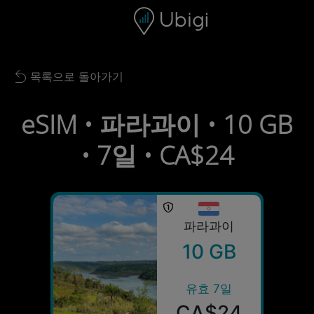
Skip to content
콘텐츠
내비게이션 바
하단
목록으로 돌아가기
Back to list
eSIM • 파라과이 • 10 GB
• 7일 • CA$24
파라과이
10 GB
유효 7일
CA$24