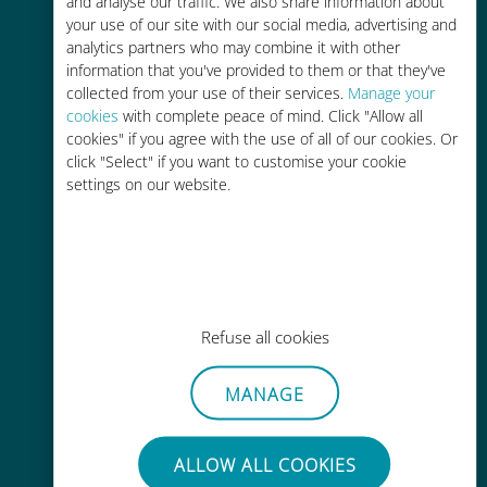
and analyse our traffic. We also share information about
your use of our site with our social media, advertising and
analytics partners who may combine it with other
information that you've provided to them or that they've
collected from your use of their services.
Manage your
cookies
with complete peace of mind. Click "Allow all
cookies" if you agree with the use of all of our cookies. Or
간편한 충전
click "Select" if you want to customise your cookie
Wi-Fi나 남은 데이터가 없어도 Ubigi
settings on our website.
앱을 통해 어디서나 사용 가능
Refuse all cookies
간편한
MANAGE
기존 SIM 카드를 제거할 필요가 없습
니다.
ALLOW ALL COOKIES