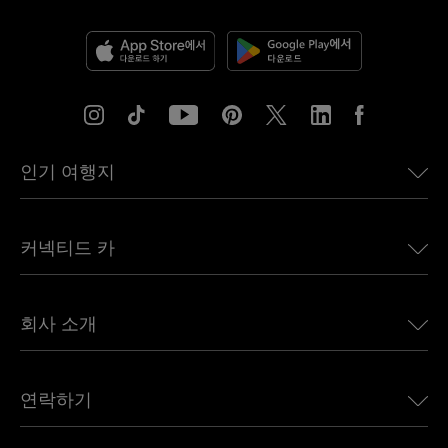
인기 여행지
미국용 eSIM
커넥티드 카
유럽용 eSIM
일본용 eSIM
BMW용 Ubigi
캐나다용 eSIM
회사 소개
Land Rover용 Ubigi
브라질용 eSIM
Alfa Romeo용 Ubigi
태국용 eSIM
우리의 이야기
Jeep용 Ubigi
연락하기
아프리카용 eSIM
언론에 소개된 Ubigi
Jaguar용 Ubigi
모든 목적지 보기
Ubigi 네트워크 파트너