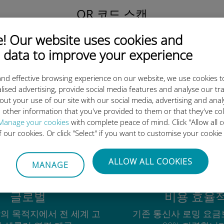
QR 코드 스캔
을 클릭해 데이터 요금제를 활성화하고
 Our website uses cookies and
유비기 eSIM을 설치하세요.
간단합니다!
 data to improve your experience
nd effective browsing experience on our website, we use cookies t
lised advertising, provide social media features and analyse our tra
out your use of our site with our social media, advertising and ana
 other information that you've provided to them or that they've co
유비기 국제 eSIM이 우수한 이
Manage your cookies
with complete peace of mind. Click "Allow all c
of our cookies. Or click "Select" if you want to customise your cookie
ALLOW ALL COOKIES
MANAGE
글로벌
비용 효율
상의 목적지에서 전 세계 고
기존 통신사 로밍 요금