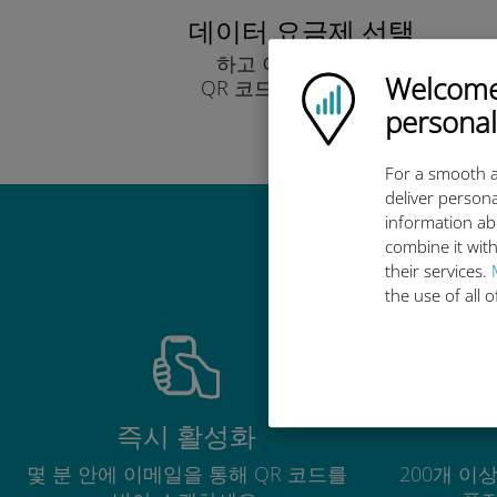
데이터 요금제 선택
하고 이메일을 통해
Welcome!
Ubigi logo
QR 코드로 받아보세요.
빨리!
personal
For a smooth a
deliver persona
information ab
combine it with
their services.
the use of all 
즉시 활성화
몇 분 안에 이메일을 통해 QR 코드를
200개 이