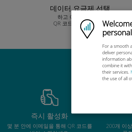
데이터 요금제 선택
하고 이메일을 통해
Welcome!
Ubigi logo
QR 코드로 받아보세요.
빨리!
personal
For a smooth a
deliver persona
information ab
combine it with
their services.
the use of all 
즉시 활성화
몇 분 안에 이메일을 통해 QR 코드를
200개 이