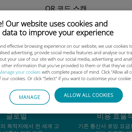
QR 코드 스캔
을 클릭해 데이터 요금제를 활성화하고
 Our website uses cookies and
유비기 eSIM을 설치하세요.
간단합니다!
 data to improve your experience
nd effective browsing experience on our website, we use cookies t
lised advertising, provide social media features and analyse our tra
out your use of our site with our social media, advertising and ana
 other information that you've provided to them or that they've co
유비기 국제 eSIM이 우수한 이
Manage your cookies
with complete peace of mind. Click "Allow all c
of our cookies. Or click "Select" if you want to customise your cookie
ALLOW ALL COOKIES
MANAGE
글로벌
비용 효율
상의 목적지에서 전 세계 고
기존 통신사 로밍 요금