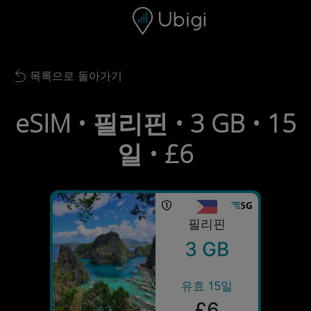
Skip to content
콘텐츠
내비게이션 바
하단
목록으로 돌아가기
Back to list
eSIM • 필리핀 • 3 GB • 15
일 • £6
필리핀
3 GB
유효 15일
£6