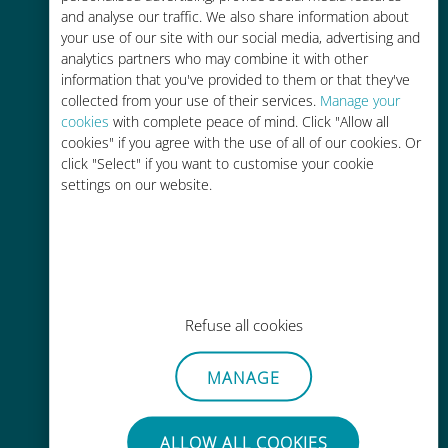
and analyse our traffic. We also share information about
90% 저렴합니다.
your use of our site with our social media, advertising and
analytics partners who may combine it with other
information that you've provided to them or that they've
collected from your use of their services.
Manage your
cookies
with complete peace of mind. Click "Allow all
cookies" if you agree with the use of all of our cookies. Or
간편한 충전
click "Select" if you want to customise your cookie
settings on our website.
Wi-Fi나 남은 데이터가 없어도 Ubigi
앱을 통해 어디서나 사용 가능
Refuse all cookies
간편한
MANAGE
기존 SIM 카드를 제거할 필요가 없습
니다.
ALLOW ALL COOKIES