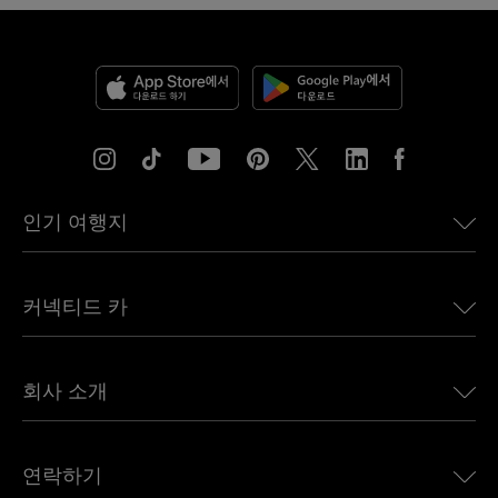
인기 여행지
미국용 eSIM
커넥티드 카
유럽용 eSIM
일본용 eSIM
BMW용 Ubigi
캐나다용 eSIM
회사 소개
Land Rover용 Ubigi
브라질용 eSIM
Alfa Romeo용 Ubigi
태국용 eSIM
우리의 이야기
Jeep용 Ubigi
연락하기
아프리카용 eSIM
언론에 소개된 Ubigi
Jaguar용 Ubigi