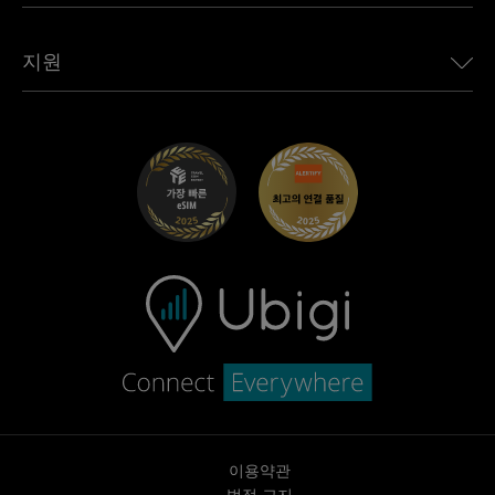
모든 목적지 보기
Ubigi 네트워크 파트너
Toyota용 Ubigi
직원 연결
Ubigi 앱
지원
Mini용 Ubigi
제휴 프로그램
Ubigi.com
Maserati용 Ubigi
총판 프로그램
UbiClub – 멤버십 프로그램
시작하기
Fiat용 Ubigi
친구 프로그램 추천
문제 해결
경력 기회
고객 센터
지원팀에 문의
이용약관
법적 고지