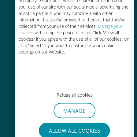
and analyse our traffic. We also share information about
your use of our site with our social media, advertising and
analytics partners who may combine it with other
information that you've provided to them or that they've
collected from your use of their services.
Manage your
cookies
with complete peace of mind. Click "Allow all
cookies" if you agree with the use of all of our cookies. Or
간편한 충전
click "Select" if you want to customise your cookie
Wi-Fi나 남은 데이터가 없어도 Ubigi
settings on our website.
앱을 통해 어디서나 사용 가능
Refuse all cookies
간편한
MANAGE
기존 SIM 카드를 제거할 필요가 없습
니다.
ALLOW ALL COOKIES