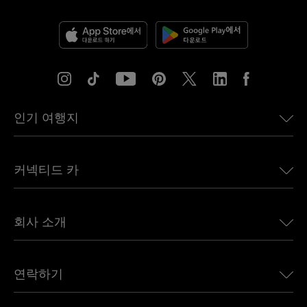
인기 여행지
미국용 eSIM
커넥티드 카
유럽용 eSIM
일본용 eSIM
BMW용 Ubigi
캐나다용 eSIM
회사 소개
Land Rover용 Ubigi
브라질용 eSIM
Alfa Romeo용 Ubigi
태국용 eSIM
우리의 이야기
Jeep용 Ubigi
연락하기
아프리카용 eSIM
언론에 소개된 Ubigi
Jaguar용 Ubigi
모든 목적지 보기
Ubigi 네트워크 파트너