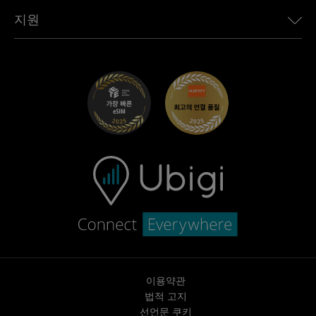
Toyota용 Ubigi
직원 연결
Ubigi 앱
지원
Mini용 Ubigi
제휴 프로그램
Ubigi.com
Maserati용 Ubigi
총판 프로그램
UbiClub – 멤버십 프로그램
시작하기
Fiat용 Ubigi
친구 프로그램 추천
문제 해결
경력 기회
고객 센터
지원팀에 문의
이용약관
법적 고지
선언문 쿠키