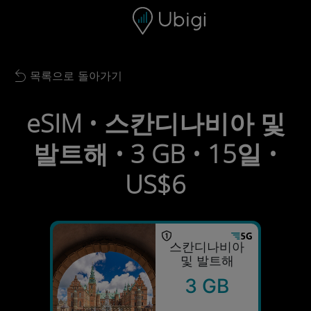
Skip to content
콘텐츠
내비게이션 바
하단
목록으로 돌아가기
Back to list
eSIM • 스칸디나비아 및
발트해 • 3 GB • 15일 •
US$6
스칸디나비아
및 발트해
3 GB