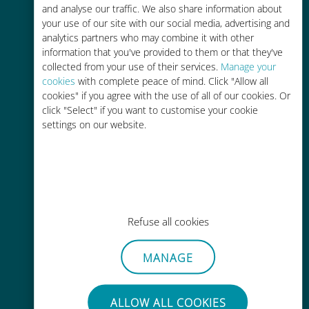
and analyse our traffic. We also share information about
your use of our site with our social media, advertising and
analytics partners who may combine it with other
information that you've provided to them or that they've
collected from your use of their services.
Manage your
cookies
with complete peace of mind. Click "Allow all
글로벌
cookies" if you agree with the use of all of our cookies. Or
click "Select" if you want to customise your cookie
200개 이상의 목적지에서 전 세계 고
settings on our website.
품질 셀룰러 연결 제공
Refuse all cookies
비용 효율적
기존 통신사 로밍 요금보다 최대
MANAGE
90% 저렴합니다.
ALLOW ALL COOKIES