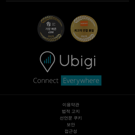
Maserati용 Ubigi
총판 프로그램
UbiClub – 멤버십 프로그램
시작하기
Fiat용 Ubigi
친구 프로그램 추천
문제 해결
경력 기회
고객 센터
지원팀에 문의
이용약관
법적 고지
선언문 쿠키
보안
접근성