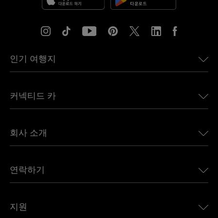
인기 여행지
미국용 eSIM
커넥티드 카
유럽용 eSIM
일본용 eSIM
BMW용 Ubigi
캐나다용 eSIM
회사 소개
Land Rover용 Ubigi
브라질용 eSIM
Alfa Romeo용 Ubigi
태국용 eSIM
우리의 이야기
Jeep용 Ubigi
연락하기
아프리카용 eSIM
언론에 소개된 Ubigi
Jaguar용 Ubigi
모든 목적지 보기
Ubigi 네트워크 파트너
Toyota용 Ubigi
직원 연결
Ubigi 앱
지원
Mini용 Ubigi
제휴 프로그램
Ubigi.com