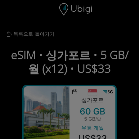
Skip to content
콘텐츠
내비게이션 바
하단
목록으로 돌아가기
Back to list
eSIM • 싱가포르 • 5 GB/
월 (x12) • US$33
싱가포르
60 GB
5 GB
/달
유효 개월
US$33