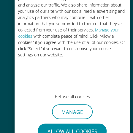
and analyse our traffic. We also share information about
90% 저렴합니다.
your use of our site with our social media, advertising and
analytics partners who may combine it with other
information that you've provided to them or that they've
collected from your use of their services.
Manage your
cookies
with complete peace of mind. Click "Allow all
cookies" if you agree with the use of all of our cookies. Or
간편한 충전
click "Select" if you want to customise your cookie
settings on our website.
Wi-Fi나 남은 데이터가 없어도 Ubigi
앱을 통해 어디서나 사용 가능
Refuse all cookies
간편한
MANAGE
기존 SIM 카드를 제거할 필요가 없습
니다.
ALLOW ALL COOKIES