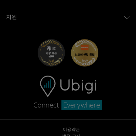
모든 목적지 보기
Ubigi 네트워크 파트너
Toyota용 Ubigi
직원 연결
Ubigi 앱
지원
Mini용 Ubigi
제휴 프로그램
Ubigi.com
Maserati용 Ubigi
총판 프로그램
UbiClub – 멤버십 프로그램
시작하기
Fiat용 Ubigi
친구 프로그램 추천
문제 해결
경력 기회
고객 센터
지원팀에 문의
이용약관
법적 고지