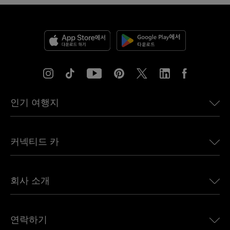
인기 여행지
미국용 eSIM
커넥티드 카
유럽용 eSIM
일본용 eSIM
BMW용 Ubigi
캐나다용 eSIM
회사 소개
Land Rover용 Ubigi
브라질용 eSIM
Alfa Romeo용 Ubigi
태국용 eSIM
우리의 이야기
Jeep용 Ubigi
연락하기
아프리카용 eSIM
언론에 소개된 Ubigi
Jaguar용 Ubigi