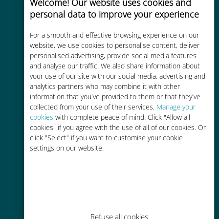
Welcome! Our website uses cookies and
200개 이상의 목적지에서 전 세계 고
personal data to improve your experience
품질 셀룰러 연결 제공
For a smooth and effective browsing experience on our
website, we use cookies to personalise content, deliver
personalised advertising, provide social media features
and analyse our traffic. We also share information about
your use of our site with our social media, advertising and
비용 효율적
analytics partners who may combine it with other
information that you've provided to them or that they've
기존 통신사 로밍 요금보다 최대
collected from your use of their services.
Manage your
90% 저렴합니다.
cookies
with complete peace of mind. Click "Allow all
cookies" if you agree with the use of all of our cookies. Or
click "Select" if you want to customise your cookie
settings on our website.
간편한 충전
Wi-Fi나 남은 데이터가 없어도 Ubigi
앱을 통해 어디서나 사용 가능
Refuse all cookies