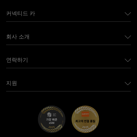
미국용 eSIM
커넥티드 카
유럽용 eSIM
일본용 eSIM
BMW용 Ubigi
캐나다용 eSIM
회사 소개
Land Rover용 Ubigi
브라질용 eSIM
Alfa Romeo용 Ubigi
태국용 eSIM
우리의 이야기
Jeep용 Ubigi
연락하기
아프리카용 eSIM
언론에 소개된 Ubigi
Jaguar용 Ubigi
모든 목적지 보기
Ubigi 네트워크 파트너
Toyota용 Ubigi
직원 연결
Ubigi 앱
지원
Mini용 Ubigi
제휴 프로그램
Ubigi.com
Maserati용 Ubigi
총판 프로그램
UbiClub – 멤버십 프로그램
시작하기
Fiat용 Ubigi
친구 프로그램 추천
문제 해결
경력 기회
고객 센터
지원팀에 문의