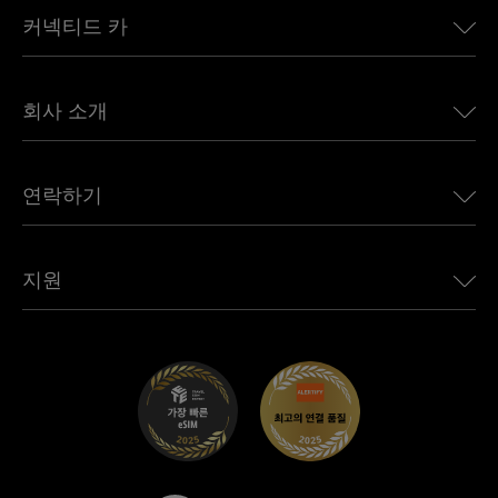
커넥티드 카
유럽용 eSIM
일본용 eSIM
BMW용 Ubigi
캐나다용 eSIM
회사 소개
Land Rover용 Ubigi
브라질용 eSIM
Alfa Romeo용 Ubigi
태국용 eSIM
우리의 이야기
Jeep용 Ubigi
연락하기
아프리카용 eSIM
언론에 소개된 Ubigi
Jaguar용 Ubigi
모든 목적지 보기
Ubigi 네트워크 파트너
Toyota용 Ubigi
직원 연결
Ubigi 앱
지원
Mini용 Ubigi
제휴 프로그램
Ubigi.com
Maserati용 Ubigi
총판 프로그램
UbiClub – 멤버십 프로그램
시작하기
Fiat용 Ubigi
친구 프로그램 추천
문제 해결
경력 기회
고객 센터
지원팀에 문의