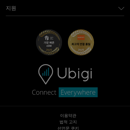
Toyota용 Ubigi
직원 연결
Ubigi 앱
지원
Mini용 Ubigi
제휴 프로그램
Ubigi.com
Maserati용 Ubigi
총판 프로그램
UbiClub – 멤버십 프로그램
시작하기
Fiat용 Ubigi
친구 프로그램 추천
문제 해결
경력 기회
고객 센터
지원팀에 문의
이용약관
법적 고지
선언문 쿠키