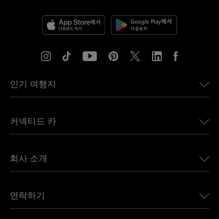
인기 여행지
미국용 eSIM
커넥티드 카
유럽용 eSIM
일본용 eSIM
BMW용 Ubigi
캐나다용 eSIM
회사 소개
Land Rover용 Ubigi
브라질용 eSIM
Alfa Romeo용 Ubigi
태국용 eSIM
우리의 이야기
Jeep용 Ubigi
연락하기
아프리카용 eSIM
언론에 소개된 Ubigi
Jaguar용 Ubigi
모든 목적지 보기
Ubigi 네트워크 파트너