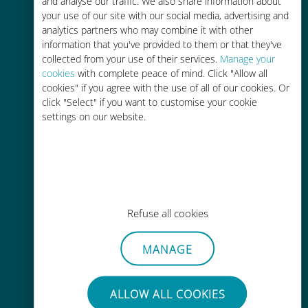
and analyse our traffic. We also share information about
your use of our site with our social media, advertising and
analytics partners who may combine it with other
information that you've provided to them or that they've
collected from your use of their services.
Manage your
cookies
with complete peace of mind. Click "Allow all
cookies" if you agree with the use of all of our cookies. Or
간편한 충전
click "Select" if you want to customise your cookie
Wi-Fi나 남은 데이터가 없어도 Ubigi
settings on our website.
앱을 통해 어디서나 사용 가능
Refuse all cookies
간편한
MANAGE
기존 SIM 카드를 제거할 필요가 없습
니다.
ALLOW ALL COOKIES