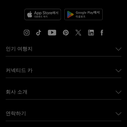
인기 여행지
미국용 eSIM
커넥티드 카
유럽용 eSIM
일본용 eSIM
BMW용 Ubigi
캐나다용 eSIM
회사 소개
Land Rover용 Ubigi
브라질용 eSIM
Alfa Romeo용 Ubigi
태국용 eSIM
우리의 이야기
Jeep용 Ubigi
연락하기
아프리카용 eSIM
언론에 소개된 Ubigi
Jaguar용 Ubigi
모든 목적지 보기
Ubigi 네트워크 파트너