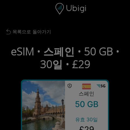
Skip to content
콘텐츠
내비게이션 바
하단
목록으로 돌아가기
Back to list
eSIM • 스페인 • 50 GB •
30일 • £29
스페인
50 GB
유효 30일
£29