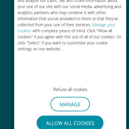
and analyse our traffic. We also share information about
your use of our site with our social media, advertising and
analytics partners who may combine it with other
information that you've provided to them or that they've
collected from your use of their services.
Manage your
cookies
with complete peace of mind. Click "Allow all
cookies" if you agree with the use of all of our cookies. Or
간편한 충전
click "Select" if you want to customise your cookie
Wi-Fi나 남은 데이터가 없어도 Ubigi
settings on our website.
앱을 통해 어디서나 사용 가능
Refuse all cookies
간편한
MANAGE
기존 SIM 카드를 제거할 필요가 없습
니다.
ALLOW ALL COOKIES