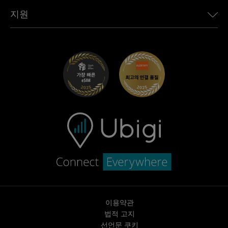
Toyota용 Ubigi
직원 연결
Ubigi 앱
지원
Mini용 Ubigi
제휴 프로그램
Ubigi.com
Maserati용 Ubigi
총판 프로그램
UbiClub – 멤버십 프로그램
시작하기
Fiat용 Ubigi
친구 프로그램 추천
문제 해결
경력 기회
고객 센터
지원팀에 문의
이용약관
법적 고지
선언문 쿠키