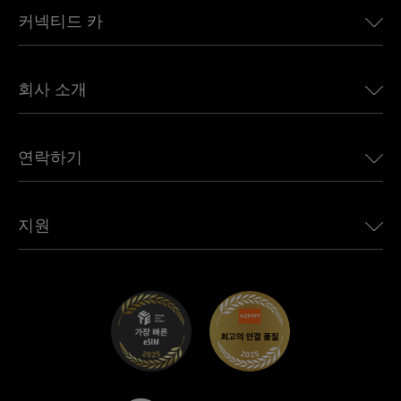
커넥티드 카
유럽용 eSIM
일본용 eSIM
BMW용 Ubigi
캐나다용 eSIM
회사 소개
Land Rover용 Ubigi
브라질용 eSIM
Alfa Romeo용 Ubigi
태국용 eSIM
우리의 이야기
Jeep용 Ubigi
연락하기
아프리카용 eSIM
언론에 소개된 Ubigi
Jaguar용 Ubigi
모든 목적지 보기
Ubigi 네트워크 파트너
Toyota용 Ubigi
직원 연결
Ubigi 앱
지원
Mini용 Ubigi
제휴 프로그램
Ubigi.com
Maserati용 Ubigi
총판 프로그램
UbiClub – 멤버십 프로그램
시작하기
Fiat용 Ubigi
친구 프로그램 추천
문제 해결
경력 기회
고객 센터
지원팀에 문의