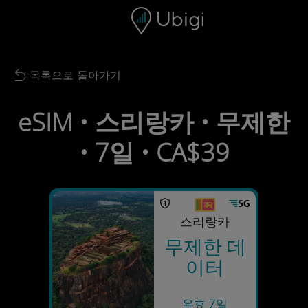
Skip to content
콘텐츠
내비게이션 바
하단
목록으로 돌아가기
Back to list
eSIM • 스리랑카 • 무제한
• 7일 • CA$39
스리랑카
무제한 데
이터
유효 7일