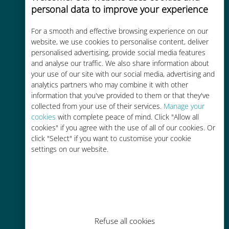
personal data to improve your experience
품질 셀룰러 연결 제공
For a smooth and effective browsing experience on our
website, we use cookies to personalise content, deliver
personalised advertising, provide social media features
and analyse our traffic. We also share information about
your use of our site with our social media, advertising and
비용 효율적
analytics partners who may combine it with other
information that you've provided to them or that they've
기존 통신사 로밍 요금보다 최대
collected from your use of their services.
Manage your
90% 저렴합니다.
cookies
with complete peace of mind. Click "Allow all
cookies" if you agree with the use of all of our cookies. Or
click "Select" if you want to customise your cookie
settings on our website.
간편한 충전
Wi-Fi나 남은 데이터가 없어도 Ubigi
앱을 통해 어디서나 사용 가능
Refuse all cookies